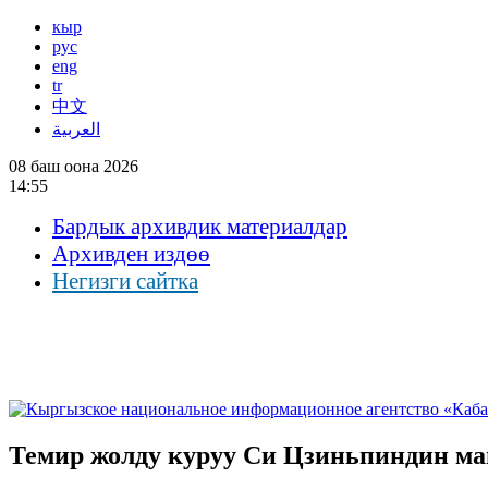
кыр
рус
eng
tr
中文
العربية
08 баш оона 2026
14:55
Бардык архивдик материалдар
Архивден издөө
Негизги сайтка
Темир жолду куруу Си Цзиньпиндин ма