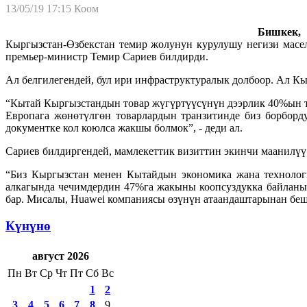
13/05/19 17:15
Коом
Бишкек, 1
Кыргызстан-Өзбекстан темир жолунун курулушу негизи мас
премьер-министр Темир Сариев билдирди.
Ал белгилегендей, бул ири инфраструктуралык долбоор. Ал Кыр
“Кытай Кыргызстандын товар жүгүртүүсүнүн дээрлик 40%ын тү
Европага жөнөтүлгөн товарлардын транзитинде биз борборд
документке кол коюлса жакшы болмок”, - деди ал.
Сариев билдиргендей, мамлекеттик визиттин экинчи маанилүү
“Биз Кыргызстан менен Кытайдын экономика жана техноло
алкагында чечимдердин 47%га жакыны коопсуздукка байланыш
бар. Мисалы, Huawei компаниясы өзүнүн атаандаштарынан беш 
Күнүнө
август 2026
Пн
Вт
Ср
Чт
Пт
Сб
Вс
1
2
3
4
5
6
7
8
9