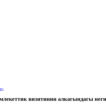
млекеттик визитинин алкагындагы неги