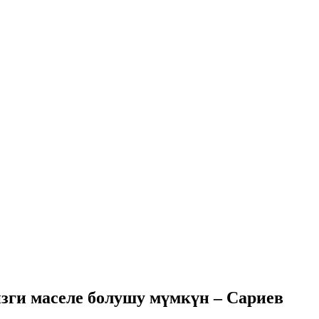
зги маселе болушу мүмкүн – Сариев