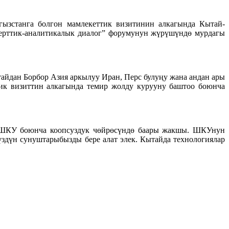
зстанга болгон мамлекеттик визитинин алкагында Кытай-
ерттик-аналитикалык диалог” форумунун жүрүшүндө мурдагы
айдан Борбор Азия аркылуу Иран, Перс булуңу жана андан ары
тик визиттин алкагында темир жолду курууну баштоо боюнча
. ШКУ боюнча коопсуздук чөйрөсүндө баары жакшы. ШКУнун
здүн сунуштарыбызды бере алат элек. Кытайда технологиялар