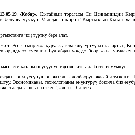
3.05.19. /Кабар/.
Кытайдын төрагасы Си Цзиньпиндин Кыргы
еле болушу мүмкүн. Мындай пикирин “Кыргызстан-Кытай эксп
гызстанга чоң түрткү бере алат.
зөт. Эгер темир жол курулса, товар жүгүртүү кыйла артып, Кыт
ук орунду ээлемекпиз. Бул абдан чоң долбоор жана мамлекет
 маселеси катары өнүгүүнүн идеологиясы да болушу мүмкүн.
гиядагы өнүгүүсүнүн он жылдык долбоорун жасай алмакпыз
туу. Экономиканы, технологияны өнүктүрүү боюнча биз өзүбү
жыл алдыга ашып кеткен”, - дейт Т.Сариев.