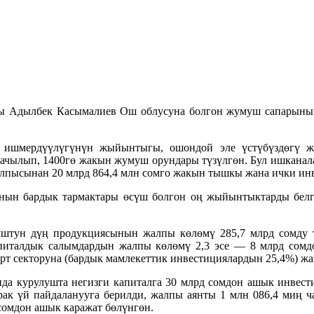
сы Адылбек Касымалиев Ош облусуна болгон жумуш сапарыны
ишмердүүлүгүнүн жыйынтыгы, ошондой эле үстүбүздөгү ж
ачылып, 1400гө жакын жумуш орундары түзүлгөн. Бул ишканала
лпысынан 20 млрд 864,4 млн сомго жакын тышкы жана ички ин
нын бардык тармактары өсүш болгон оң жыйынтыктарды белг
ун дүң продукциясынын жалпы көлөмү 285,7 млрд сомду т
питалдык салымдардын жалпы көлөмү 2,3 эсе — 8 млрд сомдо
т секторуна (бардык мамлекеттик инвестициялардын 25,4%) жан
да курулушта негизги капиталга 30 млрд сомдон ашык инвест
рак үй пайдаланууга берилди, жалпы аянты 1 млн 086,4 миң ч
сомдон ашык каражат бөлүнгөн.