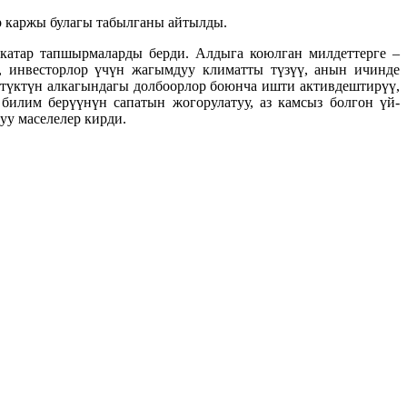
р каржы булагы табылганы айтылды.
атар тапшырмаларды берди. Алдыга коюлган милдеттерге –
 инвесторлор үчүн жагымдуу климатты түзүү, анын ичинде
түктүн алкагындагы долбоорлор боюнча ишти активдештирүү,
илим берүүнүн сапатын жогорулатуу, аз камсыз болгон үй-
уу маселелер кирди.