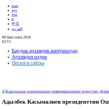
кыр
рус
eng
tr
中文
العربية
08 баш оона 2026
02:15
Бардык архивдик материалдар
Архивден издөө
Негизги сайтка
Адылбек Касымалиев президенттин Ош