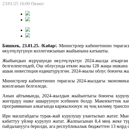
23/01/25 16:00
Өкмөт
Бишкек, 23.01.25. /Кабар/.
Министрлер кабинетинин төрага
өкүлчүлүгүнүн коллегиясынын жыйынына катышты.
Жыйындын жүрүшүндө өкүлчүлүктүн 2024-жылда аткарган 
белгиленгендей, Ош облусунда өткөн жылы 128 жаңы ишкана 
ашык инвестиция өздөштүрүлгөн. 2024-жылы облус боюнча жа
Министрлер кабинетинин төрагасы 2024-жылдагы экономика
коюлганын белгиледи.
Анын айтымында, 2024-жылдын жыйынтыгы боюнча курулушт
жигердүү ишке ашыруунун эсебинен болду. Мамлекеттик ка
программанын алкагында каржылоонун эң чоң көлөмү транспор
Ири масштабдагы турак-жай курулушу улантылып жатат. Мын
кабаттуу үйлөр курулуп жатат. Жалпысынан 8,4 миң жеке ту
пайдаланууга берилди, ага республикалык бюджеттен 13 млрд 