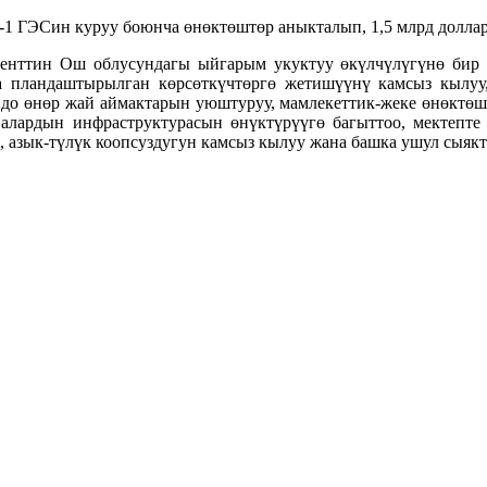
-1 ГЭСин куруу боюнча өнөктөштөр аныкталып, 1,5 млрд долла
нттин Ош облусундагы ыйгарым укуктуу өкүлчүлүгүнө бир к
 пландаштырылган көрсөткүчтөргө жетишүүнү камсыз кылуу,
ндо өнөр жай аймактарын уюштуруу, мамлекеттик-жеке өнөктөш
ардын инфраструктурасын өнүктүрүүгө багыттоо, мектепте б
 азык-түлүк коопсуздугун камсыз кылуу жана башка ушул сыякт