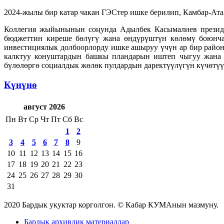
2024-жылы бир катар чакан ГЭСтер ишке берилип, Камбар-Ата
Коллегия жыйынынын соңунда Адылбек Касымалиев президе
бюджеттин киреше бөлүгү жана өндүрүштүн көлөмү боюнча
инвестициялык долбоорлорду ишке ашыруу үчүн ар бир райо
калктуу конуштардын башкы пландарын иштеп чыгуу жана ал
бүлөлөргө социалдык жөлөк пулдардын даректүүлүгүн күчөтүү,
Күнүнө
август 2026
Пн
Вт
Ср
Чт
Пт
Сб
Вс
1
2
3
4
5
6
7
8
9
10
11
12
13
14
15
16
17
18
19
20
21
22
23
24
25
26
27
28
29
30
31
2020 Бардык укуктар корголгон. © Кабар КУМАнын мазмуну.
Бардык архивдик материалдар