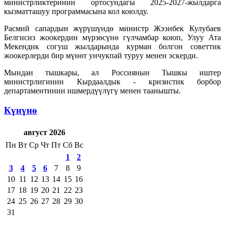
министрликтеринин ортосундагы 2025-2027-жылдарга
кызматташуу программасына кол коюлду.
Расмий сапардын жүрүшүндө министр Жээнбек Кулубаев
Белгисиз жоокердин мүрзөсүнө гүлчамбар коюп, Улуу Ата
Мекендик согуш жылдарында курман болгон советтик
жоокерлерди бир мүнөт унчукпай туруу менен эскерди.
Мындан тышкары, ал Россиянын Тышкы иштер
министрлигинин Кырдаалдык - кризистик борбор
департаментинин ишмердүүлүгү менен таанышты.
Күнүнө
август 2026
Пн
Вт
Ср
Чт
Пт
Сб
Вс
1
2
3
4
5
6
7
8
9
10
11
12
13
14
15
16
17
18
19
20
21
22
23
24
25
26
27
28
29
30
31