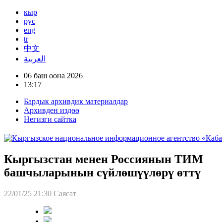
кыр
рус
eng
tr
中文
العربية
06 баш оона 2026
13:17
Бардык архивдик материалдар
Архивден издөө
Негизги сайтка
Кыргызстан менен Россиянын ТИМ
башчыларынын сүйлөшүүлөрү өттү
22/01/25 21:30
Саясат