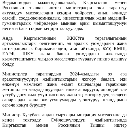
Ведомстводон маалымдашкандай, Кыргызстан менен
Россиянын тышкы иштер министрлери эки тараптуу
актуалдуу маселелердин кеңири чөйрөсүн, анын ичинде
саясий, соода-экономикалык, инвестициялык жана маданий-
гуманитардык чөйрөлөрдө мындан аркы кызматташуунун
негизги багыттарын кеңири талкуулады.
Анда Кыргызстандын ЖККУга төрагалыгынын
артыкчылыктары белгиленип, эл аралык уюмдардын жана
интеграциялык бирикмелердин, атап айтканда, БУУ, КМШ,
ЕАЭБ, ШКУ жана башка уюмдардын алкагында
кызматташтыкты чыңдоо маселелери тууралуу пикир алышуу
болду.
Министрлер тараптардын 2024-жылдагы өз ара
аракеттенүүсүнүн жыйынтыктарын жогору баалап, эки
өлкөнүн мамлекет жана өкмөт башчылары тарабынан
жетишилген макулдашууларды ишке ашырууга, ошондой эле
үстүбүздөгү жыл үчүн жогорку жана эң жогорку деңгээлдеги
сапарларды жана жолугушууларды уюштуруу пландарына
өзгөчө көңүл бурушту.
Министр Кулубаев андан сырткары миграция маселесине да
кенен токтолду. Сүйлөшүүлөрдүн жыйынтыгында
Кыргызстан менен Россиянын Тышкы иштер