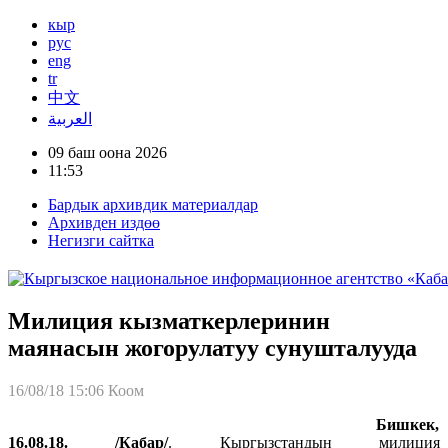
кыр
рус
eng
tr
中文
العربية
09 баш оона 2026
11:53
Бардык архивдик материалдар
Архивден издөө
Негизги сайтка
Милиция кызматкерлеринин
маянасын жогорулатуу сунушталууда
16/08/18 15:06
Коом
Биш
кек,
16.08.18. /Кабар/
. Кыргызстандын милиция