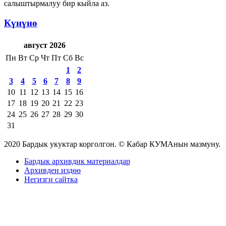
салыштырмалуу бир кыйла аз.
Күнүнө
август 2026
Пн
Вт
Ср
Чт
Пт
Сб
Вс
1
2
3
4
5
6
7
8
9
10
11
12
13
14
15
16
17
18
19
20
21
22
23
24
25
26
27
28
29
30
31
2020 Бардык укуктар корголгон. © Кабар КУМАнын мазмуну.
Бардык архивдик материалдар
Архивден издөө
Негизги сайтка