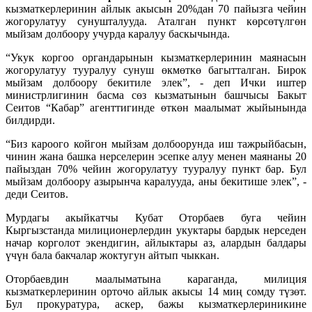
кызматкерлеринин айлык акысын 20%дан 70 пайызга чейин
жогорулатуу сунушталууда. Аталган пункт көрсөтүлгөн
мыйзам долбоору учурда каралуу баскычында.
“Укук коргоо органдарынын кызматкерлеринин маянасын
жогорулатуу тууралуу сунуш өкмөткө багытталган. Бирок
мыйзам долбоору бекитиле элек”, - деп Ички иштер
министрлигинин басма сөз кызматынын башчысы Бакыт
Сеитов “Кабар” агенттигинде өткөн маалымат жыйынында
билдирди.
“Биз кароого койгон мыйзам долбоорунда иш тажрыйбасын,
чинин жана башка нерселерин эсепке алуу менен маянаны 20
пайыздан 70% чейин жогорулатуу тууралуу пункт бар. Бул
мыйзам долбоору азырынча каралууда, аны бекитише элек”, -
деди Сеитов.
Мурдагы акыйкатчы Кубат Оторбаев буга чейин
Кыргызстанда милиционерлердин укуктары бардык нерседен
начар корголот экендигин, айлыктары аз, алардын балдары
үчүн бала бакчалар жоктугун айтып чыккан.
Оторбаевдин маалыматына караганда, милиция
кызматкерлеринин орточо айлык акысы 14 миң сомду түзөт.
Бул прокуратура, аскер, бажы кызматкерлериникине