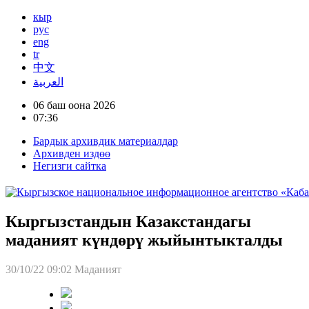
кыр
рус
eng
tr
中文
العربية
06 баш оона 2026
07:36
Бардык архивдик материалдар
Архивден издөө
Негизги сайтка
Кыргызстандын Казакстандагы
маданият күндөрү жыйынтыкталды
30/10/22 09:02
Маданият