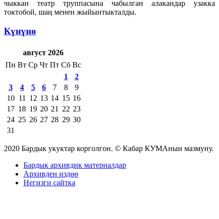
чыккан театр труппасына чабылган алакандар узакка
токтобой, шаң менен жыйынтыкталды.
Күнүнө
август 2026
Пн
Вт
Ср
Чт
Пт
Сб
Вс
1
2
3
4
5
6
7
8
9
10
11
12
13
14
15
16
17
18
19
20
21
22
23
24
25
26
27
28
29
30
31
2020 Бардык укуктар корголгон. © Кабар КУМАнын мазмуну.
Бардык архивдик материалдар
Архивден издөө
Негизги сайтка