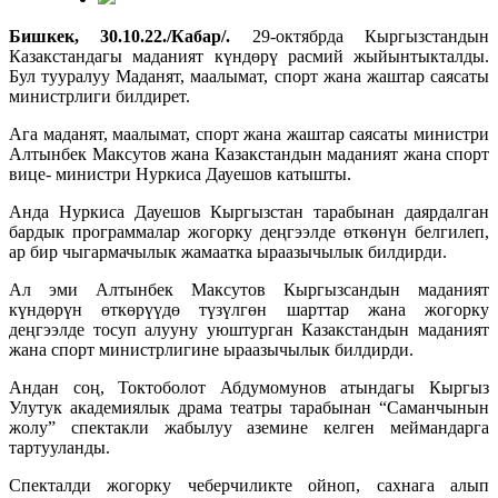
Бишкек, 30.10.22./Кабар/.
29-октябрда Кыргызстандын
Казакстандагы маданият күндөрү расмий жыйынтыкталды.
Бул тууралуу Маданят, маалымат, спорт жана жаштар саясаты
министрлиги билдирет.
Ага маданят, маалымат, спорт жана жаштар саясаты министри
Алтынбек Максутов жана Казакстандын маданият жана спорт
вице- министри Нуркиса Дауешов катышты.
Анда Нуркиса Дауешов Кыргызстан тарабынан даярдалган
бардык программалар жогорку деңгээлде өткөнүн белгилеп,
ар бир чыгармачылык жамаатка ыраазычылык билдирди.
Ал эми Алтынбек Максутов Кыргызсандын маданият
күндөрүн өткөрүүдө түзүлгөн шарттар жана жогорку
деңгээлде тосуп алууну уюштурган Казакстандын маданият
жана спорт министрлигине ыраазычылык билдирди.
Андан соң, Токтоболот Абдумомунов атындагы Кыргыз
Улутук академиялык драма театры тарабынан “Саманчынын
жолу” спектакли жабылуу аземине келген меймандарга
тартууланды.
Спекталди жогорку чеберчиликте ойноп, сахнага алып