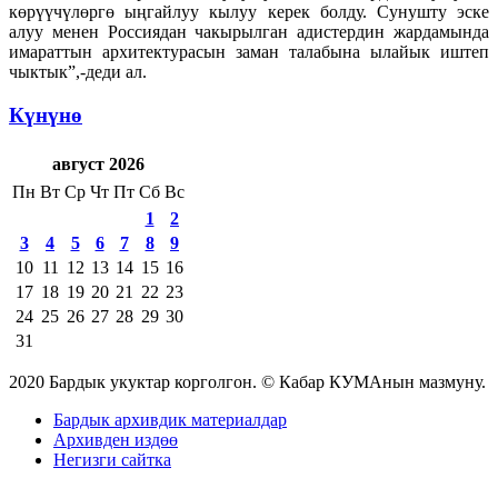
көрүүчүлөргө ыңгайлуу кылуу керек болду. Сунушту эске
алуу менен Россиядан чакырылган адистердин жардамында
имараттын архитектурасын заман талабына ылайык иштеп
чыктык”,-деди ал.
Күнүнө
август 2026
Пн
Вт
Ср
Чт
Пт
Сб
Вс
1
2
3
4
5
6
7
8
9
10
11
12
13
14
15
16
17
18
19
20
21
22
23
24
25
26
27
28
29
30
31
2020 Бардык укуктар корголгон. © Кабар КУМАнын мазмуну.
Бардык архивдик материалдар
Архивден издөө
Негизги сайтка