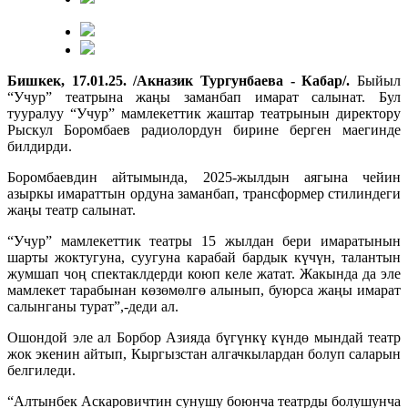
Бишкек, 17.01.25. /Акназик Тургунбаева - Кабар/.
Быйыл
“Учур” театрына жаңы заманбап имарат салынат. Бул
тууралуу “Учур” мамлекеттик жаштар театрынын директору
Рыскул Боромбаев радиолордун бирине берген маегинде
билдирди.
Боромбаевдин айтымында, 2025-жылдын аягына чейин
азыркы имараттын ордуна заманбап, трансформер стилиндеги
жаңы театр салынат.
“Учур” мамлекеттик театры 15 жылдан бери имаратынын
шарты жоктугуна, суугуна карабай бардык күчүн, талантын
жумшап чоң спектаклдерди коюп келе жатат. Жакында да эле
мамлекет тарабынан көзөмөлгө алынып, буюрса жаңы имарат
салынганы турат”,-деди ал.
Ошондой эле ал Борбор Азияда бүгүнкү күндө мындай театр
жок экенин айтып, Кыргызстан алгачкылардан болуп саларын
белгиледи.
“Алтынбек Аскаровичтин сунушу боюнча театрды болушунча