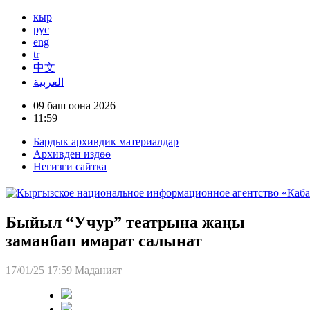
кыр
рус
eng
tr
中文
العربية
09 баш оона 2026
11:59
Бардык архивдик материалдар
Архивден издөө
Негизги сайтка
Быйыл “Учур” театрына жаңы
заманбап имарат салынат
17/01/25 17:59
Маданият