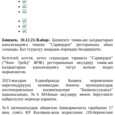
Бишкек, 10.12.23./Кабар/.
Бишкекте тамак-аш калдыктарын
канализацияга төккөн "Сармерден" ресторанына айып
салынды. Бул тууралуу шаардык мэриядан билдиришти.
Белгилей кетсек, кечээ социалдык тармакта "Сармерден"
("Чоно Трейд" ЖЧК) ресторанынын өкүлдөрү тамак-аш
калдыктарын канализацияга төгүп жаткан видео
жарыяланган.
2023-жылдын 9-декабрында Бишкек мэриясынын
көрктөндүрүүнү көзөмөлдөө боюнча муниципалдык
инспекциясынын кызматкерлери "Бишкексууканал"
ишканасынын, №6 МАБнын өкүлдөрү менен биргеликте
кайрылууну жеринде карашты.
№6 муниципалдык аймактык башкармалыгы тарабынан 17
миң сомго КР Кылмыш-жаза кодексинин 118-беренесине