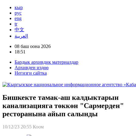
кыр
рус
eng
tr
中文
العربية
08 баш оона 2026
18:51
Бардык архивдик материалдар
Архивден издөө
Негизги сайтка
Бишкекте тамак-аш калдыктарын
канализацияга төккөн "Сармерден"
ресторанына айып салынды
10/12/23 20:55
Коом