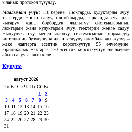
ылайык протокол түзүлдү.
Маалымат үчүн:
118-берене. Люктарды, кудуктарды ачуу,
тээктерди жөнгө салуу, пломбаларды, саркынды сууларды
чыгаруу жана борбордук жылытуу системаларынын
люктарын жана кудуктарын ачуу, тээктерин жөнгө салуу,
жылуулук, суу менен жабдуу системасынын нормалдуу
иштешинин бузулушуна алып келүүчү пломбаларды жулуу –
жеке жактарга эсептик көрсөткүчтүн 55 өлчөмүндө,
юридикалык жактарга 170 эсептик көрсөткүчтүн өлчөмүндө
айып салууга алып келет.
Күнүнө
август 2026
Пн
Вт
Ср
Чт
Пт
Сб
Вс
1
2
3
4
5
6
7
8
9
10
11
12
13
14
15
16
17
18
19
20
21
22
23
24
25
26
27
28
29
30
31