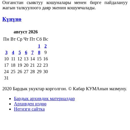
Ооганстан сыяктуу кошуналары менен бирге пайдалануу
жагын талкуулоого даяр экенин кошумчалады.
Күнүнө
август 2026
Пн
Вт
Ср
Чт
Пт
Сб
Вс
1
2
3
4
5
6
7
8
9
10
11
12
13
14
15
16
17
18
19
20
21
22
23
24
25
26
27
28
29
30
31
2020 Бардык укуктар корголгон. © Кабар КУМАнын мазмуну.
Бардык архивдик материалдар
Архивден издөө
Негизги сайтка