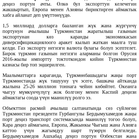
деңиз портун ачты. Өлкө бул экспорттун келечегин
жакшыртып, Европа менен Азияны бириктирген аймактык
хабга айланат деп үмүттөнүүдө.
1,5 миллиард долларга бааланган жүк жана жүргүнчү
портунун ачылышы Түркмөнстан жаратылыш газынын
экспортунан көз каранды экономикасын
диверсифицикациялоого аракет кылып жаткан маалга туш
келди. Газ экспорту негизги валюта булагы болуп эсептелет.
Бирок түркмөн газынын негизги аларманы болгон Орусия
2016-жылы импортту токтоткондон кийин Түркмөнстан
казнасы бир топ эңшерилген.
Маалыматтарга караганда, Түркмөнбашыдагы жаңы порт
Түркмөнстанда жүк ташууну үч эсеге, башкача айтканда
жылына 25-26 миллион тоннага чейин көбөйтөт. Океанга
чыгуу мүмкүнчүлүгү жок болгону менен Каспий деңизи
аймактагы соода үчүн маанилүү ролго ээ.
Объекттин расмий ачылыш салтанатында сөз сүйлөгөн
Түркмөнстан президенти Гурбангулы Бердымухамедов жаңы
порт деңиз транспорт системасында маанилүү тогоо болуп,
Кара деңиз аймагына, Европа, Жакынкы Чыгыш жана Азияга
каттоо үчүн жагымдуу шарт түзөрүн белгиледи.
Бердымухамедов Ашхабад деңиз портун Өзбекстан жана