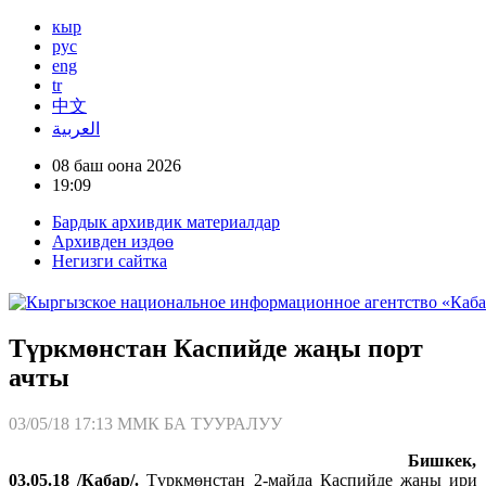
кыр
рус
eng
tr
中文
العربية
08 баш оона 2026
19:09
Бардык архивдик материалдар
Архивден издөө
Негизги сайтка
Түркмөнстан Каспийде жаңы порт
ачты
03/05/18 17:13
ММК БА ТУУРАЛУУ
Бишкек,
03.05.18 /Кабар/.
Түркмөнстан 2-майда Каспийде жаңы ири