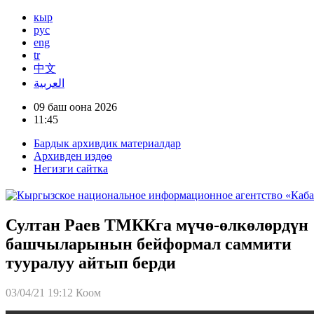
кыр
рус
eng
tr
中文
العربية
09 баш оона 2026
11:45
Бардык архивдик материалдар
Архивден издөө
Негизги сайтка
Султан Раев ТМККга мүчө-өлкөлөрдүн
башчыларынын бейформал саммити
тууралуу айтып берди
03/04/21 19:12
Коом