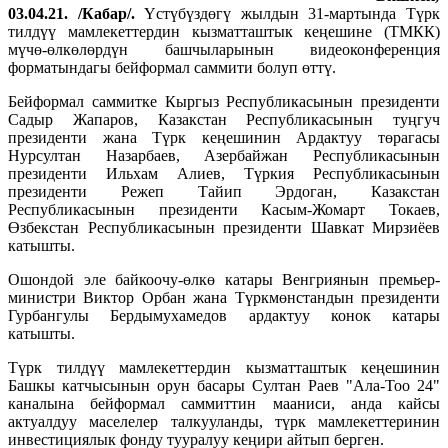
03.04.21. /Кабар/.
Үстүбүздөгү жылдын 31-мартында Түрк
тилдүү мамлекеттердин кызматташтык кеңешине (ТМКК)
мүчө-өлкөлөрдүн башчыларынын видеоконференция
форматындагы бейформал саммити болуп өттү.
Бейформал саммитке Кыргыз Республикасынын президенти
Садыр Жапаров, Казакстан Республикасынын туңгуч
президенти жана Түрк кеңешинин Ардактуу төрагасы
Нурсултан Назарбаев, Азербайжан Республикасынын
президенти Ильхам Алиев, Түркия Республикасынын
президенти Режеп Тайип Эрдоган, Казакстан
Республикасынын президенти Касым-Жомарт Токаев,
Өзбекстан Республикасынын президенти Шавкат Мирзиёев
катышты.
Ошондой эле байкоочу-өлкө катары Венгриянын премьер-
министри Виктор Орбан жана Түркмөнстандын президенти
Гурбангулы Бердымухамедов ардактуу конок катары
катышты.
Түрк тилдүү мамлекеттердин кызматташтык кеңешинин
Башкы катчысынын орун басары Султан Раев "Ала-Тоо 24"
каналына бейформал саммиттин мааниси, анда кайсы
актуалдуу маселелер талкууланды, түрк мамлекеттеринин
инвестициялык фонду тууралуу кеңири айтып берген.