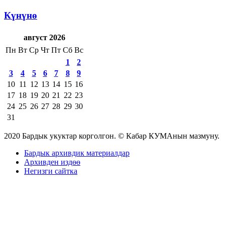
Күнүнө
август 2026
Пн
Вт
Ср
Чт
Пт
Сб
Вс
1
2
3
4
5
6
7
8
9
10
11
12
13
14
15
16
17
18
19
20
21
22
23
24
25
26
27
28
29
30
31
2020 Бардык укуктар корголгон. © Кабар КУМАнын мазмуну.
Бардык архивдик материалдар
Архивден издөө
Негизги сайтка