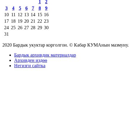
1
2
3
4
5
6
7
8
9
10
11
12
13
14
15
16
17
18
19
20
21
22
23
24
25
26
27
28
29
30
31
2020 Бардык укуктар корголгон. © Кабар КУМАнын мазмуну.
Бардык архивдик материалдар
Архивден издөө
Негизги сайтка