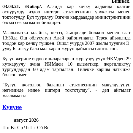
Бишкек,
03.04.21. /Кабар/.
Алайда кар көчкү алдында калган
өспүрүмдү издөө иштери ата-энесинин уруксаты менен
токтотулду. Бул тууралуу Өзгөчө кырдаалдар министрлигинин
басма сөз кызматы билдирет.
Маалыматка ылайык, кечээ, 2-апрелде болжол менен саат
13:30да Ош облусунун Алай районундагы Терек айылында
тоодон кар көчкү түшкөн. Ошол учурда 2007-жылы туулган Э.
уулу Б. аттуу бала мал карап жүрүп дайынсыз жоголгон.
Бүгүн жерине издөө иш-чараларын жүргүзүү үчүн ӨКМден 29
куткаруучу жана ИИМден 10 кызматкер, жергиликтүү
тургундардан 60 адам тартылган. Тилекке каршы натыйжа
болгон эмес.
“Бүгүн жоголгон баланын ата-энесинин макулдугунун
негизинде издөө иштери токтотулду”, - деп айтылат
маалыматта.
Күнүнө
август 2026
Пн
Вт
Ср
Чт
Пт
Сб
Вс