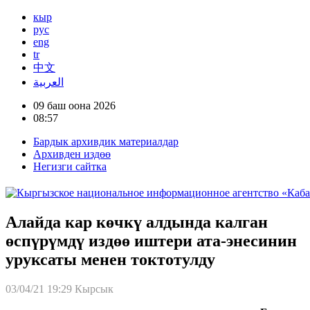
кыр
рус
eng
tr
中文
العربية
09 баш оона 2026
08:57
Бардык архивдик материалдар
Архивден издөө
Негизги сайтка
Алайда кар көчкү алдында калган
өспүрүмдү издөө иштери ата-энесинин
уруксаты менен токтотулду
03/04/21 19:29
Кырсык