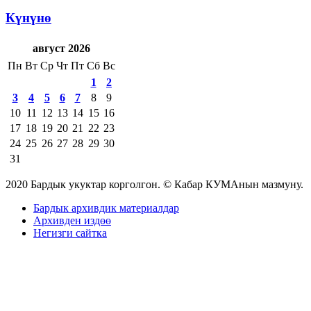
Күнүнө
август 2026
Пн
Вт
Ср
Чт
Пт
Сб
Вс
1
2
3
4
5
6
7
8
9
10
11
12
13
14
15
16
17
18
19
20
21
22
23
24
25
26
27
28
29
30
31
2020 Бардык укуктар корголгон. © Кабар КУМАнын мазмуну.
Бардык архивдик материалдар
Архивден издөө
Негизги сайтка