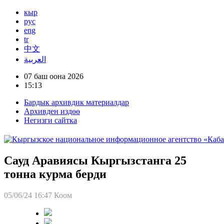
кыр
рус
eng
tr
中文
العربية
07 баш оона 2026
15:13
Бардык архивдик материалдар
Архивден издөө
Негизги сайтка
Сауд Аравиясы Кыргызстанга 25
тонна курма берди
05/06/24 16:47
Коом