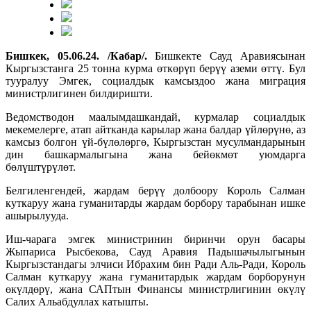
Бишкек, 05.06.24. /Кабар/.
Бишкекте Сауд Аравиясынан
Кыргызстанга 25 тонна курма өткөрүп берүү аземи өттү. Бул
тууралуу Эмгек, социалдык камсыздоо жана миграция
министрлигинен билдиришти.
Ведомстводон маалымдашкандай, курмалар социалдык
мекемелерге, атап айтканда карылар жана балдар үйлөрүнө, аз
камсыз болгон үй-бүлөлөргө, Кыргызстан мусулмандарынын
дин башкармалыгына жана бейөкмөт уюмдарга
бөлүштүрүлөт.
Белгиленгендей, жардам берүү долбоору Король Салман
куткаруу жана гуманитарды жардам борбору тарабынан ишке
ашырылууда.
Иш-чарага эмгек министринин биринчи орун басары
Жыпариса Рысбекова, Сауд Аравия Падышачылыгынын
Кыргызстандагы элчиси Ибрахим бин Ради Аль-Ради, Король
Салман куткаруу жана гуманитардык жардам борборунун
өкүлдөрү, жана САПтын Финансы министрлигинин өкүлү
Салих Альабдуллах катышты.