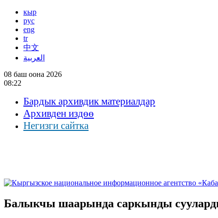
кыр
рус
eng
tr
中文
العربية
08 баш оона 2026
08:22
Бардык архивдик материалдар
Архивден издөө
Негизги сайтка
Балыкчы шаарында саркынды сууларды