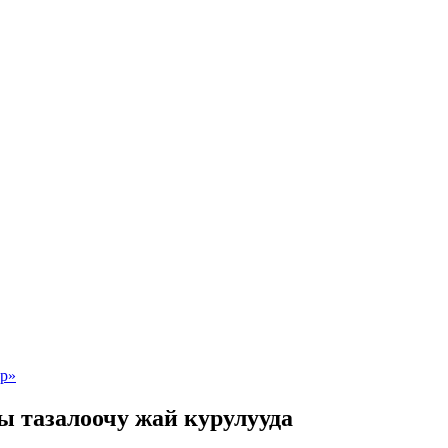
 тазалоочу жай курулууда