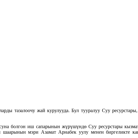
арды тазалоочу жай курулууда. Бул тууралуу Суу ресурстары
суна болгон иш сапарынын жүрүшүндө Суу ресурстары кызма
ы шаарынын мэри Азамат Арнабек уулу менен биргеликте ка