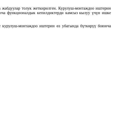
а жабдуулар толук жеткирилген. Курулуш-монтаждоо иштерин
юнча функционалдык кепилдиктерди камсыз кылуу үчүн ишке
 курулуш-монтаждоо иштерин өз убагында бүткөрүү боюнча