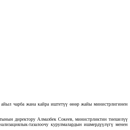
, айыл чарба жана кайра иштетүү өнөр жайы министрлигинен
тынын директору Алмазбек Сокеев, министрликтин тиешелүү
нализациялык-тазалоочу курулмалардын ишмердүүлүгү менен