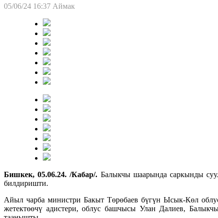
05/06/24 16:37
Аймак
Бишкек, 05.06.24. /Кабар/.
Балыкчы шаарында саркынды суул
билдиришти.
Айыл чарба министри Бакыт Төрөбаев бүгүн Ысык-Көл облу
жетектөөчү адистери, облус башчысы Улан Далиев, Балыкч
таанышты.