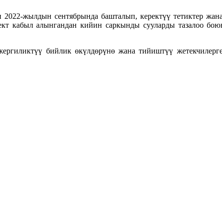
ри 2022-жылдын сентябрында башталып, керектүү тетиктер жан
ект кабыл алынгандан кийин саркынды сууларды тазалоо бо
ргиликтүү бийлик өкүлдөрүнө жана тийиштүү жетекчилерге