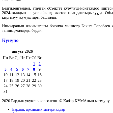
Белгиленгендей, аталган объектте курулуш-монтаждоо иште
2024-жылдын август айында аяктоо пландаштырылууда. Объ
киргизүү жумуштары башталат.
Иш-чаранын жыйынтыгы боюнча министр Бакыт Төрөбаев же
тапшырмаларды берди.
Күнүнө
август 2026
Пн
Вт
Ср
Чт
Пт
Сб
Вс
1
2
3
4
5
6
7
8
9
10
11
12
13
14
15
16
17
18
19
20
21
22
23
24
25
26
27
28
29
30
31
2020 Бардык укуктар корголгон. © Кабар КУМАнын мазмуну.
Бардык архивдик материалдар