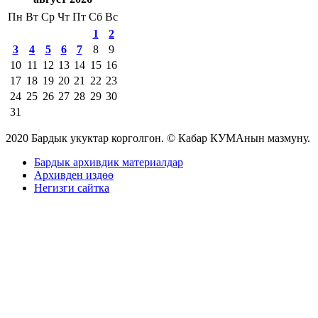
Пн
Вт
Ср
Чт
Пт
Сб
Вс
1
2
3
4
5
6
7
8
9
10
11
12
13
14
15
16
17
18
19
20
21
22
23
24
25
26
27
28
29
30
31
2020 Бардык укуктар корголгон. © Кабар КУМАнын мазмуну.
Бардык архивдик материалдар
Архивден издөө
Негизги сайтка