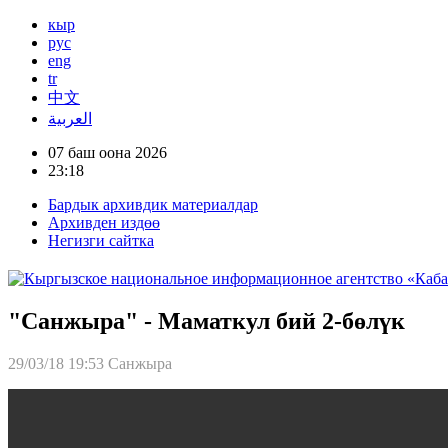
кыр
рус
eng
tr
中文
العربية
07 баш оона 2026
23:18
Бардык архивдик материалдар
Архивден издөө
Негизги сайтка
"Санжыра" - Маматкул бий 2-бөлүк
29/03/18 19:53
Санжыра