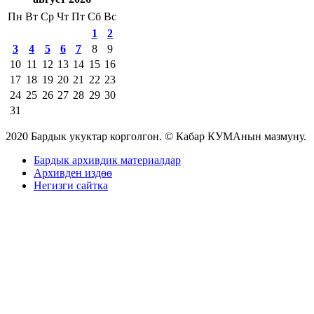
Пн
Вт
Ср
Чт
Пт
Сб
Вс
1
2
3
4
5
6
7
8
9
10
11
12
13
14
15
16
17
18
19
20
21
22
23
24
25
26
27
28
29
30
31
2020 Бардык укуктар корголгон. © Кабар КУМАнын мазмуну.
Бардык архивдик материалдар
Архивден издөө
Негизги сайтка