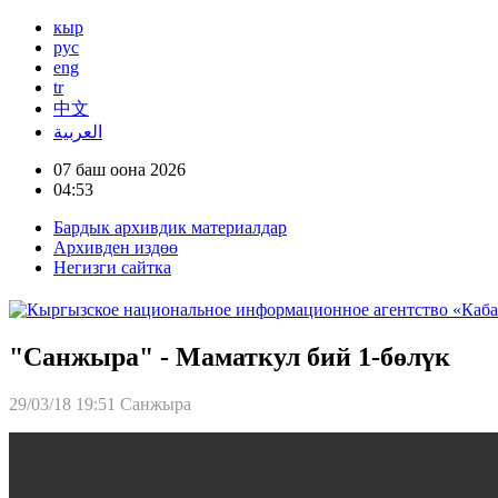
кыр
рус
eng
tr
中文
العربية
07 баш оона 2026
04:53
Бардык архивдик материалдар
Архивден издөө
Негизги сайтка
"Санжыра" - Маматкул бий 1-бөлүк
29/03/18 19:51
Санжыра