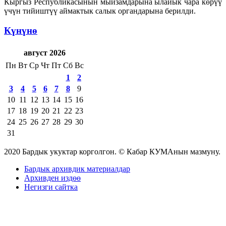
Кыргыз Республикасынын мыйзамдарына ылайык чара көрүү
үчүн тийиштүү аймактык салык органдарына берилди.
Күнүнө
август 2026
Пн
Вт
Ср
Чт
Пт
Сб
Вс
1
2
3
4
5
6
7
8
9
10
11
12
13
14
15
16
17
18
19
20
21
22
23
24
25
26
27
28
29
30
31
2020 Бардык укуктар корголгон. © Кабар КУМАнын мазмуну.
Бардык архивдик материалдар
Архивден издөө
Негизги сайтка