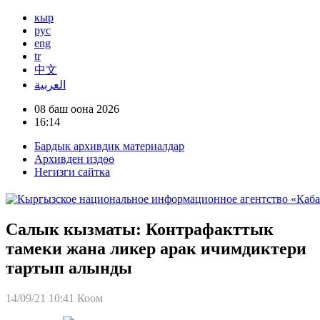
кыр
рус
eng
tr
中文
العربية
08 баш оона 2026
16:14
Бардык архивдик материалдар
Архивден издөө
Негизги сайтка
Салык кызматы: Контрафакттык
тамеки жана ликер арак ичимдиктери
тартып алынды
14/09/21 10:41
Коом