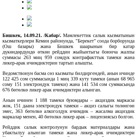
Бишкек, 14.09.21. /Кабар/.
Мамлекеттик салык кызматынын
кызматкерлери Кемин районунда, "Берекет" соода борборунда
(Ош базары) жана Бишкек шаарынын бир катар
дүкөндөрдүндө өткөн рейддин жыйынтыгы боюнча жалпы
суммасы 263 миң 959 сомдук контрафакттык тамеки жана
ликер-арак ичимдиктерин тартып алышты.
Ведомствонун басма сөз кызматы билдиргендей, анын ичинде
122 425 сом суммасында 1 миң 339 куту тамеки (анын 68 965
сому 151 электрондук тамеки) жана 141 534 сом суммасында
676 бөтөлкө ликер арак ичимдиктери алынган.
Анын ичинен 1 188 тамеки буюмдары – акциздик маркасы
жок, 151 даана электрондук тамеки – акциз салыгы төлөнгөн
эмес, 363 бөтөлкө алкоголдук ичимдик – жасалма акциздик
маркалар менен, 40 бөтөлкө ликер арак – лицензиясыз болгон.
Рейддик салык контролунун бардык материалдары жана
убактылуу алынган тамеки жана ликер-арак ичимдиктери