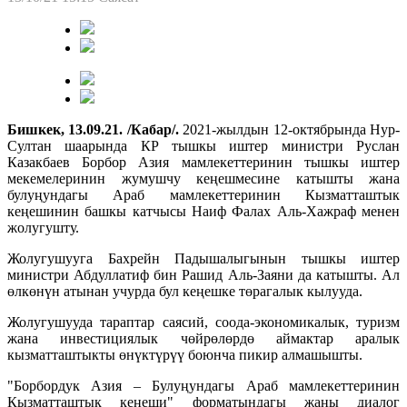
Бишкек, 13.09.21. /Кабар/.
2021-жылдын 12-октябрында Нур-
Султан шаарында КР тышкы иштер министри Руслан
Казакбаев Борбор Азия мамлекеттеринин тышкы иштер
мекемелеринин жумушчу кеңешмесине катышты жана
булуңундагы Араб мамлекеттеринин Кызматташтык
кеңешинин башкы катчысы Наиф Фалах Аль-Хажраф менен
жолугушту.
Жолугушууга Бахрейн Падышалыгынын тышкы иштер
министри Абдуллатиф бин Рашид Аль-Заяни да катышты. Ал
өлкөнүн атынан учурда бул кеңешке төрагалык кылууда.
Жолугушууда тараптар саясий, соода-экономикалык, туризм
жана инвестициялык чөйрөлөрдө аймактар аралык
кызматташтыкты өнүктүрүү боюнча пикир алмашышты.
"Борбордук Азия – Булуңундагы Араб мамлекеттеринин
Кызматташтык кеңеши" форматындагы жаңы диалог