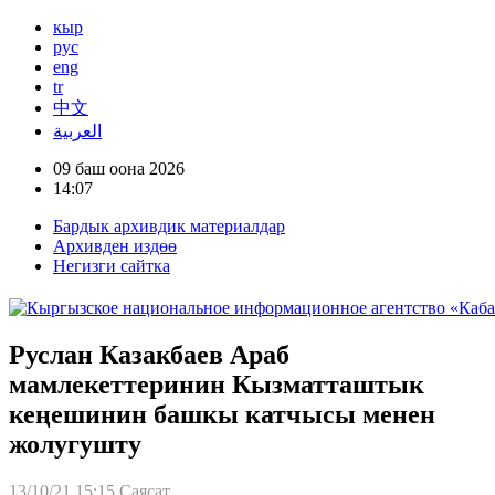
кыр
рус
eng
tr
中文
العربية
09 баш оона 2026
14:07
Бардык архивдик материалдар
Архивден издөө
Негизги сайтка
Руслан Казакбаев Араб
мамлекеттеринин Кызматташтык
кеңешинин башкы катчысы менен
жолугушту
13/10/21 15:15
Саясат