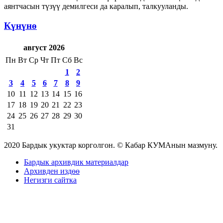
аянтчасын түзүү демилгеси да каралып, талкууланды.
Күнүнө
август 2026
Пн
Вт
Ср
Чт
Пт
Сб
Вс
1
2
3
4
5
6
7
8
9
10
11
12
13
14
15
16
17
18
19
20
21
22
23
24
25
26
27
28
29
30
31
2020 Бардык укуктар корголгон. © Кабар КУМАнын мазмуну.
Бардык архивдик материалдар
Архивден издөө
Негизги сайтка