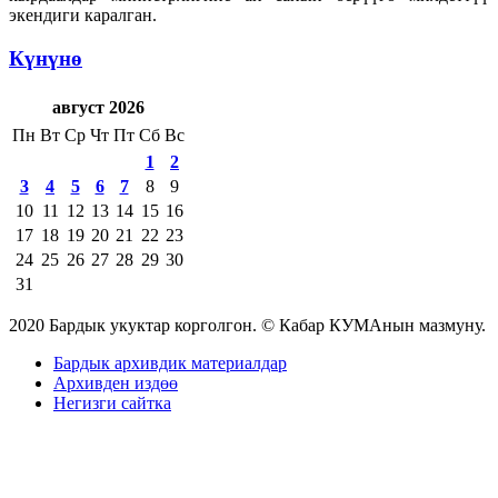
экендиги каралган.
Күнүнө
август 2026
Пн
Вт
Ср
Чт
Пт
Сб
Вс
1
2
3
4
5
6
7
8
9
10
11
12
13
14
15
16
17
18
19
20
21
22
23
24
25
26
27
28
29
30
31
2020 Бардык укуктар корголгон. © Кабар КУМАнын мазмуну.
Бардык архивдик материалдар
Архивден издөө
Негизги сайтка