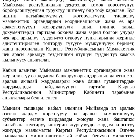
Мыйзамда республикалык деңгээлде көмөк көрсөтүүнүн
борборлоштурулган туруктуу иштөөчү бир тобу каралган. Бул
иштин натыйжалуулугун жогорулатууга, тиешелүү
мамлекеттик органдардын координациясын жана өз ара
аракеттенүүсүн жогорулатууга, анын ичинде зарыл
документтерди тариздөө боюнча жана зарыл болгон учурда
чек ара аркылуу түздөн-түз өткөрүү пункттарында жеринде
адистештирилген топторду түзүүгө мүмкүнчүлүк берилет,
жана персоналдын Кыргыз Республикасынын Мамлекеттик
чек арасы аркылуу тездетилген өтүшүн түздөн-түз камсыз
кылынуусу аныкталат.
Кабыл алынган Мыйзамда мамлекеттик органдардын жана
жергиликтүү өз алдынча башкаруу органдарынын дарегине эл
аралык акчалай жардамдарды жана башка гуманитардык
жардамдарды пайдалануунун тартиби Кыргыз
Республикасынын Министрлер Кабинети тарабынан
аныкталаары белгиленген.
Мындан тышкары, кабыл алынган Мыйзамда эл аралык
өзгөчө жардам көрсөтүүчү эл аралык көмөктөшүүчү
субъекттер өзгөчө кырдаалды жоюуда жана баштапкы
калыбына келтирүү иштерин жүргүзүүдө жардам көрсөтүү
жөнүндө маалыматты Кыргыз Республикасынын Өзгөчө
кырдаалдар министрлигине ай сайын берүүгө милдеттүү