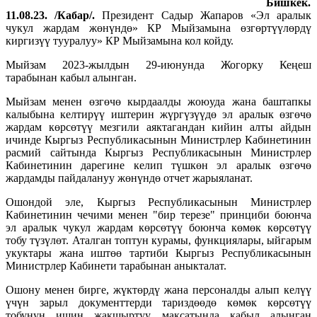
Бишкек.
11.08.23. /Кабар/.
Президент Садыр Жапаров «Эл аралык
чукул жардам жөнүндө» КР Мыйзамына өзгөртүүлөрдү
киргизүү тууралуу» КР Мыйзамына кол койду.
Мыйзам 2023-жылдын 29-июнунда Жогорку Кеңеш
тарабынан кабыл алынган.
Мыйзам менен өзгөчө кырдаалды жоюуда жана баштапкы
калыбына келтирүү иштерин жүргүзүүдө эл аралык өзгөчө
жардам көрсөтүү мезгили аяктагандан кийин алты айдын
ичинде Кыргыз Республикасынын Министрлер Кабинетинин
расмий сайтында Кыргыз Республикасынын Министрлер
Кабинетинин дарегине келип түшкөн эл аралык өзгөчө
жардамды пайдалануу жөнүндө отчет жарыяланат.
Ошондой эле, Кыргыз Республикасынын Министрлер
Кабинетинин чечими менен "бир терезе" принциби боюнча
эл аралык чукул жардам көрсөтүү боюнча көмөк көрсөтүү
тобу түзүлөт. Аталган топтун курамы, функциялары, ыйгарым
укуктары жана иштөө тартиби Кыргыз Республикасынын
Министрлер Кабинети тарабынан аныкталат.
Ошону менен бирге, жүктөрдү жана персоналды алып келүү
үчүн зарыл документтерди тариздөөдө көмөк көрсөтүү
тобунун ишин жакшыртуу максатында кабыл алынган