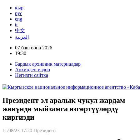
кыр
рус
eng
tr
中文
العربية
07 баш оона 2026
19:30
Бардык архивдик материалдар
Архивден издөө
Негизги сайтка
Президент эл аралык чукул жардам
жөнүндө мыйзамга өзгөртүүлөрдү
киргизди
11/08/23 17:20
Президент