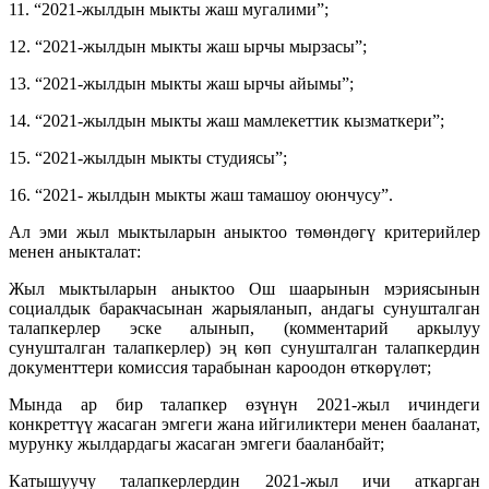
11. “2021-жылдын мыкты жаш мугалими”;
12. “2021-жылдын мыкты жаш ырчы мырзасы”;
13. “2021-жылдын мыкты жаш ырчы айымы”;
14. “2021-жылдын мыкты жаш мамлекеттик кызматкери”;
15. “2021-жылдын мыкты студиясы”;
16. “2021- жылдын мыкты жаш тамашоу оюнчусу”.
Ал эми жыл мыктыларын аныктоо төмөндөгү критерийлер
менен аныкталат:
Жыл мыктыларын аныктоо Ош шаарынын мэриясынын
социалдык баракчасынан жарыяланып, андагы сунушталган
талапкерлер эске алынып, (комментарий аркылуу
сунушталган талапкерлер) эң көп сунушталган талапкердин
документтери комиссия тарабынан кароодон өткөрүлөт;
Мында ар бир талапкер өзүнүн 2021-жыл ичиндеги
конкреттүү жасаган эмгеги жана ийгиликтери менен бааланат,
мурунку жылдардагы жасаган эмгеги бааланбайт;
Катышуучу талапкерлердин 2021-жыл ичи аткарган