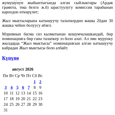
жумушунун жыйынтыгында алган сыйлыктары (Ардак
грамота, төш белги ж.б) ырастуулугу комиссия тарабынан
кароодон өткөрүлөт;
Жыл мыктыларына катышуучу талапкердин жашы 20дан 30
жашка чейин болуусу абзел.
Мэриянын басма сөз кызматынан кошумчалашкандай, бир
номинацияга бир гана талапкер ээ боло алат. Ал эми мурунку
жылдарда “Жыл мыктысы” номинациясын алган катышуучу
кайрадан Жыл мыктысы боло албайт.
Күнүнө
август 2026
Пн
Вт
Ср
Чт
Пт
Сб
Вс
1
2
3
4
5
6
7
8
9
10
11
12
13
14
15
16
17
18
19
20
21
22
23
24
25
26
27
28
29
30
31