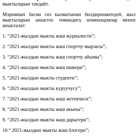
мыктыларын тандайт.
Мэриянын басма сөз кызматынан билдиришкендей, жыл
мыктыларын аныктоо төмөндөгү номинациялар менен
аныкталат:
1. “2021-жылдын мыкты жаш журналисти”;
2. “2021-жылдын мыкты жаш спортчу мырзасы”;
3. “2021-жылдын мыкты жаш спортчу айымы”;
4. “2021-жылдын мыкты жаш ишкери”;
5. “2021-жылдын мыкты студенти”;
6. “2021-жылдын мыкты куруучусу”;
7. “2021-жылдын мыкты жаш жетекчиси”;
8. “2021-жылдын мыкты жаш акыны”;
9. “2021-жылдын мыкты жаш дарыгери”;
10.“ 2021-жылдын мыкты жаш блогери”;