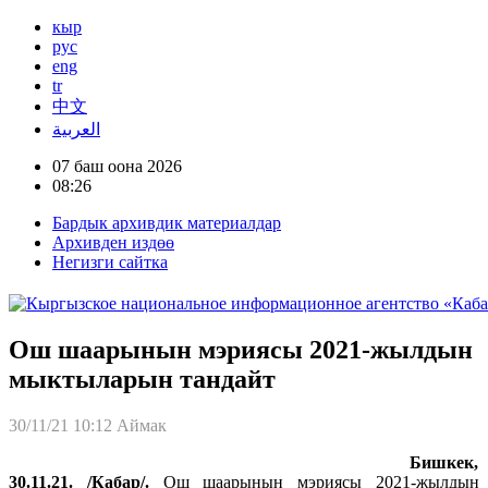
кыр
рус
eng
tr
中文
العربية
07 баш оона 2026
08:26
Бардык архивдик материалдар
Архивден издөө
Негизги сайтка
Ош шаарынын мэриясы 2021-жылдын
мыктыларын тандайт
30/11/21 10:12
Аймак
Бишкек,
30.11.21. /Кабар/.
Ош шаарынын мэриясы 2021-жылдын