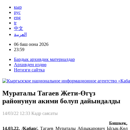
кыр
рус
eng
tr
中文
العربية
06 баш оона 2026
23:59
Бардык архивдик материалдар
Архивден издөө
Негизги сайтка
Мураталы Тагаев Жети-Өгүз
районунун акими болуп дайындалды
14/03/22 12:33
Кадр саясаты
Бишкек,
14.03.22. /Кабар/.
Тагаев Мураталы Абдыкарович Ысык-Көл