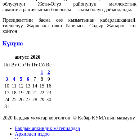
облусунун Жети-Өгүз районунун мамлекеттик
администрациясынын башчысы — аким болуп дайындалды.
Президенттин басма сөз кызматынан кабарлашкандай,
тиешелүү Жарлыкка өлкө башчысы Садыр Жапаров кол
койгон.
Күнүнө
август 2026
Пн
Вт
Ср
Чт
Пт
Сб
Вс
1
2
3
4
5
6
7
8
9
10
11
12
13
14
15
16
17
18
19
20
21
22
23
24
25
26
27
28
29
30
31
2020 Бардык укуктар корголгон. © Кабар КУМАнын мазмуну.
Бардык архивдик материалдар
Архивден издөө