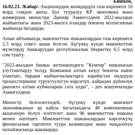
Бишкек,
16.02.23. /Кабар/.
Акционердик коомдордун таза кирешеси 16
млрд сомдон ашты. Бул тууралуу КР экономика жана
коммерция министри Данияр Амангелдиев 2022-жылдын
жыйынтыгы жана 2023-жылга пландар боюнча коллегиялык
жыйында билдирди.
Анын айтымында, мамлекеттик ишканалардын таза кирешеси
2,3 млрд сомго ашык болгон. Бүгүнкү күндө мамлекеттик
мүлктөрдү башкаруудан республикалык бюджетке 6,5 млрд
сом түштү.
"2022-жылдын башкы жетишкендиги "Кумтөр" ишканасын
улутташтыруу болду. Компания алтын казуу боюнча ишин
улантып, бардык кыйынчылыктарга карабастан өндүрүш
процесстеринин туруктуулугун көрсөтүп, кайрадан дүйнөлүк
рынокто алтын куймаларын сата алды", - деп кошумчалады
Амангелдиев.
Министр белгилегендей, бүгүнкү күндө мамлекет
экономиканын ар кайсы багытындагы 48 компаниянын
акционери болуп эсептелет жана 96 мамлекеттик ишкана
менен иштешет. Мамлекеттик ишканалардын көрсөткүчү
финансылык тартипти туура көзөмөлдөө жана чыңдоонун
натыйжасында жакшырды.