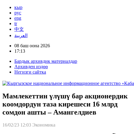
кыр
рус
eng
tr
中文
العربية
08 баш оона 2026
17:13
Бардык архивдик материалдар
Архивден издөө
Негизги сайтка
Мамлекеттин үлүшү бар акционердик
коомдордун таза кирешеси 16 млрд
сомдон ашты – Амангелдиев
16/02/23 12:03
Экономика