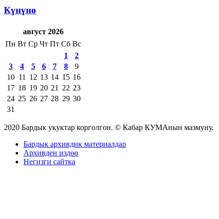
Күнүнө
август 2026
Пн
Вт
Ср
Чт
Пт
Сб
Вс
1
2
3
4
5
6
7
8
9
10
11
12
13
14
15
16
17
18
19
20
21
22
23
24
25
26
27
28
29
30
31
2020 Бардык укуктар корголгон. © Кабар КУМАнын мазмуну.
Бардык архивдик материалдар
Архивден издөө
Негизги сайтка