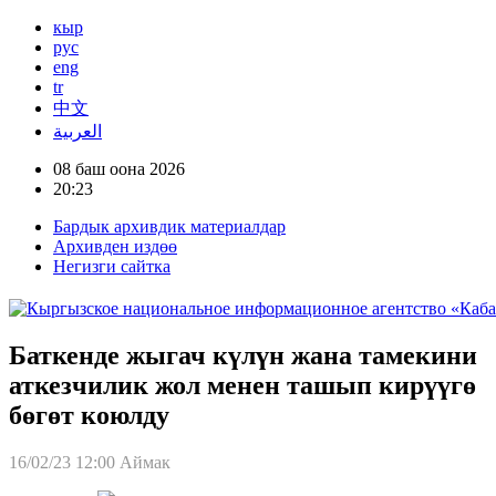
кыр
рус
eng
tr
中文
العربية
08 баш оона 2026
20:23
Бардык архивдик материалдар
Архивден издөө
Негизги сайтка
Баткенде жыгач күлүн жана тамекини
аткезчилик жол менен ташып кирүүгө
бөгөт коюлду
16/02/23 12:00
Аймак