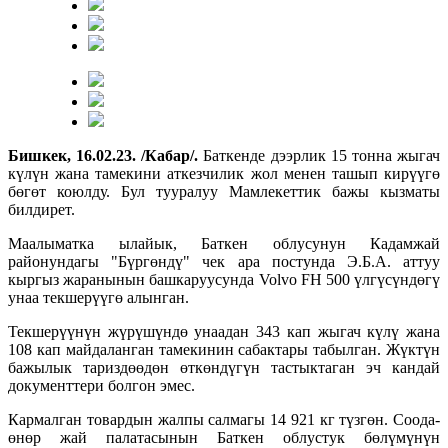
Бишкек, 16.02.23. /Кабар/.
Баткенде дээрлик 15 тонна жыгач
күлүн жана тамекини аткезчилик жол менен ташып кирүүгө
бөгөт коюлду. Бул тууралуу Мамлекеттик бажы кызматы
билдирет.
Маалыматка ылайык, Баткен облусунун Кадамжай
районундагы "Бүргөндү" чек ара постунда Э.Б.А. аттуу
кыргыз жаранынын башкаруусунда Volvo FH 500 үлгүсүндөгү
унаа текшерүүгө алынган.
Текшерүүнүн жүрүшүндө унаадан 343 кап жыгач күлү жана
108 кап майдаланган тамекинин сабактары табылган. Жүктүн
бажылык тариздөөдөн өткөндүгүн тастыктаган эч кандай
документтери болгон эмес.
Кармалган товардын жалпы салмагы 14 921 кг түзгөн. Соода-
өнөр жай палатасынын Баткен облустук бөлүмүнүн