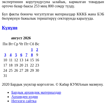
экспертинин корутундусуна ылайык, кармалган товардын
орточо базар баасы 253 миң 800 сомду түздү.
Бул факты боюнча чогултулган материалдар КККБ жана БЭБ
бөлүмүнүн бажылык териштирүү секторунда каралууда.
Күнүнө
август 2026
Пн
Вт
Ср
Чт
Пт
Сб
Вс
1
2
3
4
5
6
7
8
9
10
11
12
13
14
15
16
17
18
19
20
21
22
23
24
25
26
27
28
29
30
31
2020 Бардык укуктар корголгон. © Кабар КУМАнын мазмуну.
Бардык архивдик материалдар
Архивден издөө
Негизги сайтка