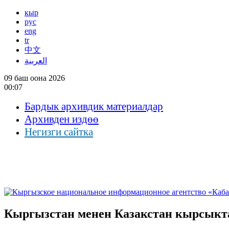
кыр
рус
eng
tr
中文
العربية
09 баш оона 2026
00:07
Бардык архивдик материалдар
Архивден издөө
Негизги сайтка
Кыргызстан менен Казакстан кырсыкт