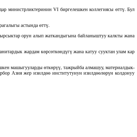
ар министрликтеринин VI биргелешкен коллегиясы өттү. Бул
рагалыгы астында өттү.
 кырсыктар орун алып жаткандыгына байланыштуу калкты жана
анитардык жардам көрсөткөндүгү жана катуу сууктан улам кар
шкен машыгууларды өткөрүү, тажрыйба алмашуу, материалдык-
орбор Азия жер изилдөө институтунун изилдөөлөрүн колдонуу