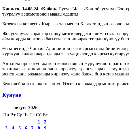
Бишкек, 14.08.24. /Кабар/.
Бүгүн Ысык-Көл облусунун Босте
тууралуу ведомстводон маалымдашты.
Кезектеги коллегия Кыргызстан менен Казакстандын өзгөчө к
Жолугушууда тараптар соңку мезгилдердеги климаттык өзгөр
аймактарды коргоого багытталган иш-аракеттерди күчөтүү бою
Өз кезегинде Чингис Аринов ири сел кырсыгында биринчилерд
күрткүдө калган жарандарды эвакуациялоодо кыргыз куткару
Алтынча ирет өтүп жаткан коллегиянын жүрүшүндө тараптар 
техникалык жактан колдоо көрсөтүү, трансчекаралык мүнөзд
менен жаңы ыкмаларды киргизүү жана башка бир катар маанил
Белгилей кетсек, эки өлкөнүн Өзгөчө кырдаалдар министрликт
Күнүнө
август 2026
Пн
Вт
Ср
Чт
Пт
Сб
Вс
1
2
3
4
5
6
7
8
9