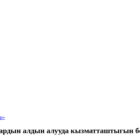
ардын алдын алууда кызматташтыгын б