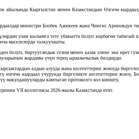
ри айылында Кыргызстан менен Казакстандын Өзгөчө кырдаалд
ырдаалдар министри Бообек Ажикеев жана Чингис Ариновдун тө
үүлөрдөн улам кылымга тете убакытта болуп көрбөгөн табигый
нча маселелерди талкуулашты.
ен болуп, биртуугандык сезим менен казак элине эки ирет гум
учуларынын жардамы үчүн терең ыраазычылык билдирди.
кырсыктардын алдын алууда жана кесепеттерин жоюуда биргеле
өгү өзгөчө кырдаал учурунда биргеликте кесепеттерин жоюу, Б
үү макулдашууларды камтыган протоколго кол коюшту.
еринин VII коллегиясы 2026-жылы Казакстанда өтөт.