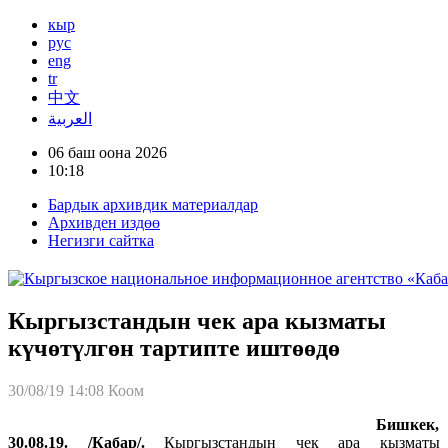
кыр
рус
eng
tr
中文
العربية
06 баш оона 2026
10:18
Бардык архивдик материалдар
Архивден издөө
Негизги сайтка
Кыргызстандын чек ара кызматы
күчөтүлгөн тартипте иштөөдө
30/08/19 14:08
Коом
Бишкек,
30.08.19. /Кабар/.
Кыргызстандын чек ара кызматы