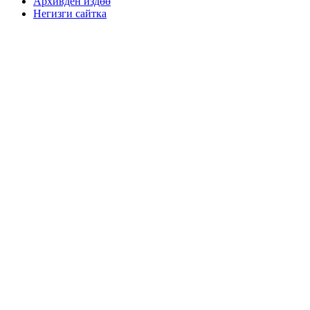
Архивден издөө
Негизги сайтка