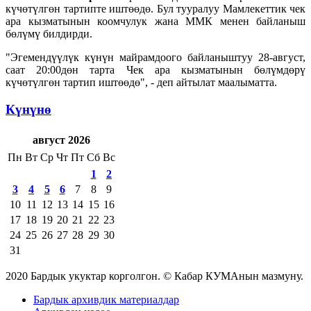
күчөтүлгөн тартипте иштөөдө. Бул тууралуу Мамлекеттик чек
ара кызматынын коомчулук жана ММК менен байланыш
бөлүмү билдирди.
"Эгемендүүлүк күнүн майрамдоого байланыштуу 28-август,
саат 20:00дөн тарта Чек ара кызматынын бөлүмдөрү
күчөтүлгөн тартип иштөөдө", - деп айтылат маалыматта.
Күнүнө
август 2026
Пн
Вт
Ср
Чт
Пт
Сб
Вс
1
2
3
4
5
6
7
8
9
10
11
12
13
14
15
16
17
18
19
20
21
22
23
24
25
26
27
28
29
30
31
2020 Бардык укуктар корголгон. © Кабар КУМАнын мазмуну.
Бардык архивдик материалдар