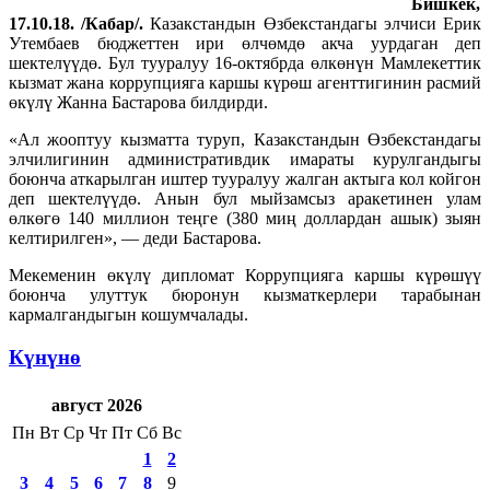
Бишкек,
17.10.18. /Кабар/.
Казакстандын Өзбекстандагы элчиси Ерик
Утембаев бюджеттен ири өлчөмдө акча уурдаган деп
шектелүүдө. Бул тууралуу 16-октябрда өлкөнүн Мамлекеттик
кызмат жана коррупцияга каршы күрөш агенттигинин расмий
өкүлү Жанна Бастарова билдирди.
«Ал жооптуу кызматта туруп, Казакстандын Өзбекстандагы
элчилигинин административдик имараты курулгандыгы
боюнча аткарылган иштер тууралуу жалган актыга кол койгон
деп шектелүүдө. Анын бул мыйзамсыз аракетинен улам
өлкөгө 140 миллион теңге (380 миң доллардан ашык) зыян
келтирилген», — деди Бастарова.
Мекеменин өкүлү дипломат Коррупцияга каршы күрөшүү
боюнча улуттук бюронун кызматкерлери тарабынан
кармалгандыгын кошумчалады.
Күнүнө
август 2026
Пн
Вт
Ср
Чт
Пт
Сб
Вс
1
2
3
4
5
6
7
8
9