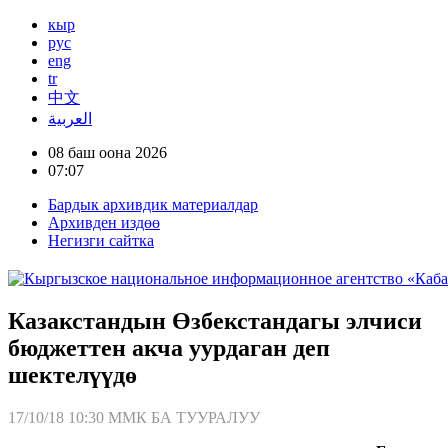
кыр
рус
eng
tr
中文
العربية
08 баш оона 2026
07:07
Бардык архивдик материалдар
Архивден издөө
Негизги сайтка
Казакстандын Өзбекстандагы элчиси
бюджеттен акча уурдаган деп
шектелүүдө
17/10/18 10:30
ММК БА ТУУРАЛУУ