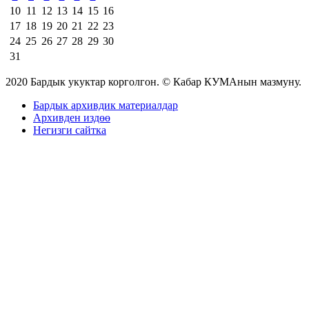
10
11
12
13
14
15
16
17
18
19
20
21
22
23
24
25
26
27
28
29
30
31
2020 Бардык укуктар корголгон. © Кабар КУМАнын мазмуну.
Бардык архивдик материалдар
Архивден издөө
Негизги сайтка