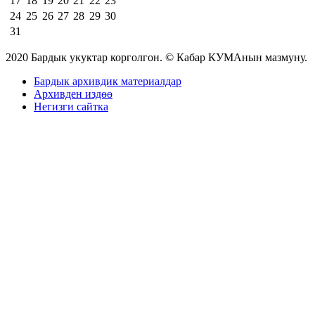
17
18
19
20
21
22
23
24
25
26
27
28
29
30
31
2020 Бардык укуктар корголгон. © Кабар КУМАнын мазмуну.
Бардык архивдик материалдар
Архивден издөө
Негизги сайтка