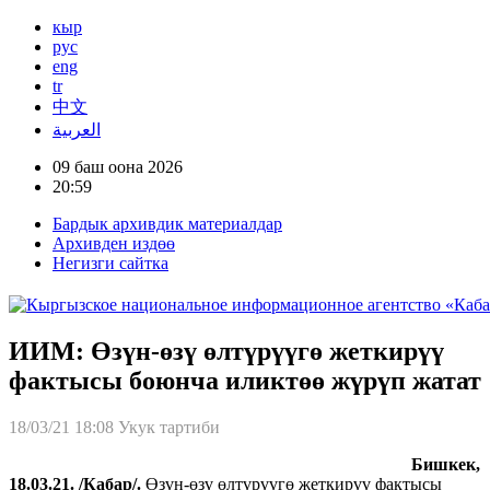
кыр
рус
eng
tr
中文
العربية
09 баш оона 2026
20:59
Бардык архивдик материалдар
Архивден издөө
Негизги сайтка
ИИМ: Өзүн-өзү өлтүрүүгө жеткирүү
фактысы боюнча иликтөө жүрүп жатат
18/03/21 18:08
Укук тартиби
Бишкек,
18.03.21. /Кабар/.
Өзүн-өзү өлтүрүүгө жеткирүү фактысы