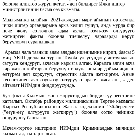
боюнча иликтөө жүрүп жатат, - деп билдирет Ички иштер
министрлигинин басма сөз кызматы.
Маалыматка ылайык, 2021-жылдын март айынын ортосунда
ички иштер органдарына арыз келип түшүп, анда мурда бир
нече жолу соттолгон адам аялды өзүн-өзү өлтүрүүгө
жеткирген факты боюнча тиешелүү чараларды көрүп
берүүлөрүн суранышкан.
"Арызда чала тааныш адам аялдын ишенимине кирип, баасы 5
миң АКШ доллары турган Toyota
үлгүсүндөгү автоунаасын
сатууга көндүрүп, акчасын карызга алган. Карызга алган акча
каражатын кайтарып берүүнүн ордуна аны ар дайым аңдып,
өлтүрөм деп коркутуп, стресстик абалга жеткирген. Анын
кесепетинен аял өзүн-өзү өлтүрүүгө аракет жасаган", - деп
айтылат ИИМдин билдирүүсүндө.
Бул факты Кылмыш жана жоруктардын бирдиктүү реестрине
катталып, Октябрь райондук милициясынын Тергөө кызматы
Кыргыз Республикасынын Жазык кодексинин 136-беренеси
("өзүн-өзү өлтүрүүгө жеткирүү") боюнча сотко чейинки
өндүрүштү баштаган.
Ыкчам-тергөө иштерине ИИМдин Криминалдык милиция
кызматы дагы тартылган.