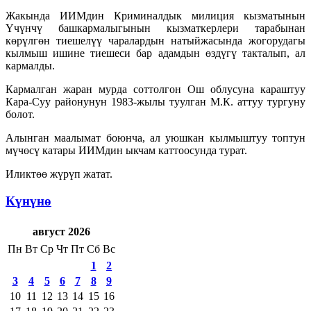
Жакында ИИМдин Криминалдык милиция кызматынын
Үчүнчү башкармалыгынын кызматкерлери тарабынан
көрүлгөн тиешелүү чаралардын натыйжасында жогорудагы
кылмыш ишине тиешеси бар адамдын өздүгү такталып, ал
кармалды.
Кармалган жаран мурда соттолгон Ош облусуна караштуу
Кара-Суу районунун 1983-жылы туулган М.К. аттуу тургуну
болот.
Алынган маалымат боюнча, ал уюшкан кылмыштуу топтун
мүчөсү катары ИИМдин ыкчам каттоосунда турат.
Иликтөө жүрүп жатат.
Күнүнө
август 2026
Пн
Вт
Ср
Чт
Пт
Сб
Вс
1
2
3
4
5
6
7
8
9
10
11
12
13
14
15
16