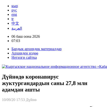
кыр
рус
eng
tr
中文
العربية
06 баш оона 2026
07:03
Бардык архивдик материалдар
Архивден издөө
Негизги сайтка
Дүйнөдө коронавирус
жуктургандардын саны 27,8 млн
адамдан ашты
10/09/20 17:53
Дүйнө