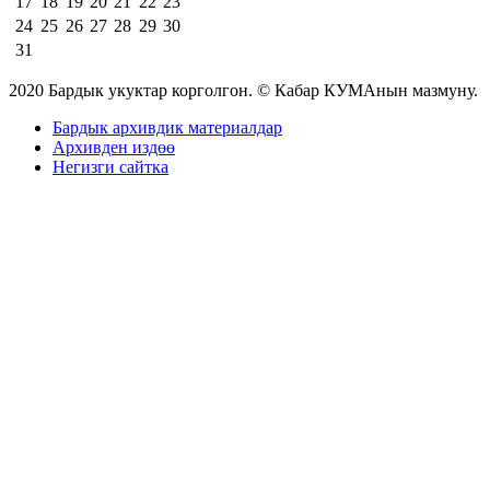
17
18
19
20
21
22
23
24
25
26
27
28
29
30
31
2020 Бардык укуктар корголгон. © Кабар КУМАнын мазмуну.
Бардык архивдик материалдар
Архивден издөө
Негизги сайтка