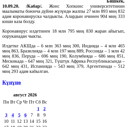
Бишкек,
10.09.20. /Кабар/.
Жонс Хопкинс университетинин
маалыматы боюнча дүйнө жүзүндө жалпы 27 млн 893 миӊ 832
адам коронавируска чалдыкты. Алардын ичинен 904 миӊ 333
киши каза болду.
Коронавирус илдетинен 18 млн 795 миң 830 жаран айыгып,
ооруканадан чыкты.
Илдетке АКШда – 6 млн 363 миң 300, Индияда – 4 млн 465
миң 863, Бразилияда – 4 млн 197 миң 889, Россияда – 1 млн 42
миң 836, Перуда – 696 миң 190, Колумбияда – 686 миң 851,
Мескикада – 647 миң 321, Түштүк Африка Республикасында –
642 миң 431, Испанияда – 543 миң 379, Аргентинада – 512
миң 293 адам кабылган.
Күнүнө
август 2026
Пн
Вт
Ср
Чт
Пт
Сб
Вс
1
2
3
4
5
6
7
8
9
10
11
12
13
14
15
16