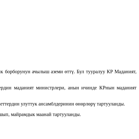
 борборунун ачылыш аземи өттү. Бул тууралуу КР Маданият,
ердин маданият министрлери, анын ичинде КРнын маданият
ттердин улуттук ансамблдеринин өнөрлөрү тартууланды.
шып, майрамдык маанай тартууланды.