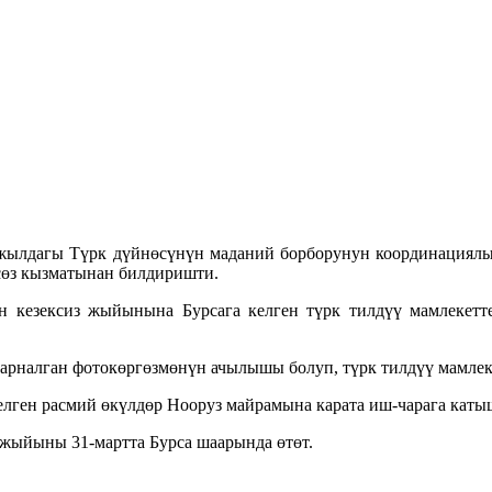
жылдагы Түрк дүйнөсүнүн маданий борборунун координациялык
сөз кызматынан билдиришти.
кезексиз жыйынына Бурсага келген түрк тилдүү мамлекетт
налган фотокөргөзмөнүн ачылышы болуп, түрк тилдүү мамлеке
ген расмий өкүлдөр Нооруз майрамына карата иш-чарага каты
жыйыны 31-мартта Бурса шаарында өтөт.