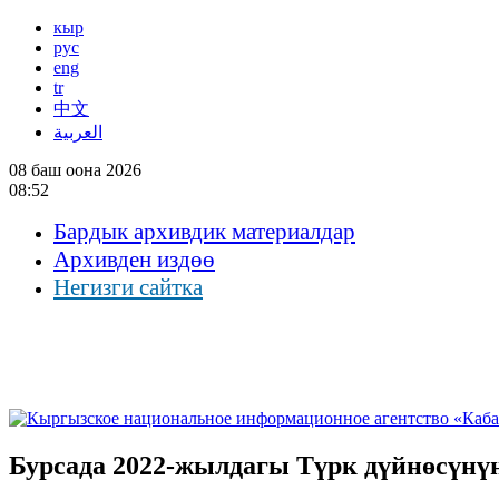
кыр
рус
eng
tr
中文
العربية
08 баш оона 2026
08:52
Бардык архивдик материалдар
Архивден издөө
Негизги сайтка
Бурсада 2022-жылдагы Түрк дүйнөсүнү