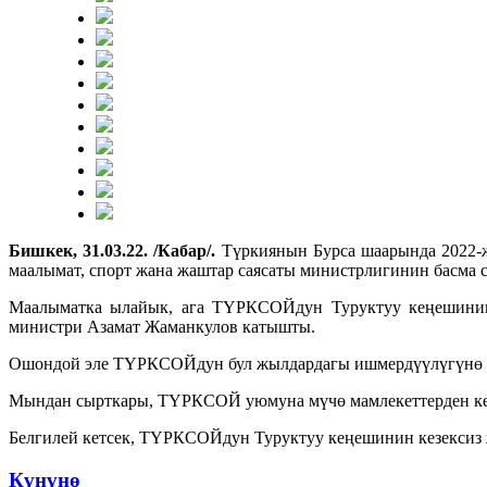
Бишкек, 31.03.22. /Кабар/.
Түркиянын Бурса шаарында 2022-
маалымат, спорт жана жаштар саясаты министрлигинин басма 
Маалыматка ылайык, ага ТҮРКСОЙдун Туруктуу кеңешинин 
министри Азамат Жаманкулов катышты.
Ошондой эле ТҮРКСОЙдун бул жылдардагы ишмердүүлүгүнө ар
Мындан сырткары, ТҮРКСОЙ уюмуна мүчө мамлекеттерден кел
Белгилей кетсек, ТҮРКСОЙдун Туруктуу кеңешинин кезексиз 
Күнүнө