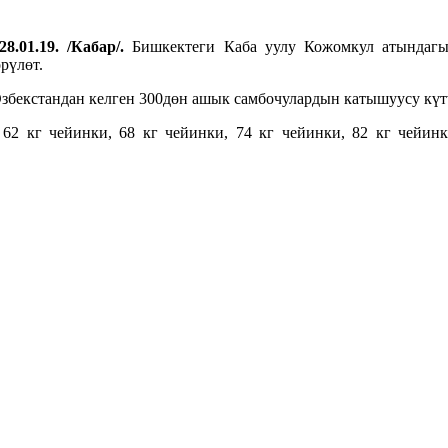
8.01.19. /Кабар/.
Бишкектеги Каба уулу Кожомкул атындагы 
рүлөт.
Өзбекстандан келген 300дөн ашык самбочулардын катышуусу күт
 62 кг чейинки, 68 кг чейинки, 74 кг чейинки, 82 кг чейинк