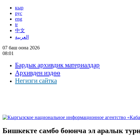
кыр
рус
eng
tr
中文
العربية
07 баш оона 2026
08:01
Бардык архивдик материалдар
Архивден издөө
Негизги сайтка
Бишкекте самбо боюнча эл аралык турн