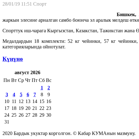
28/01/19 11:51
Спорт
Бишкек, 2
жаркын элесине арналган самбо боюнча эл аралык мелдеш өткө
Спорттук иш-чарага Кыргызстан, Казакстан, Тажикстан жана 
Медалдардын 18 комплекти: 52 кг чейинки, 57 кг чейинки,
категорияларында ойнотулат.
Күнүнө
август 2026
Пн
Вт
Ср
Чт
Пт
Сб
Вс
1
2
3
4
5
6
7
8
9
10
11
12
13
14
15
16
17
18
19
20
21
22
23
24
25
26
27
28
29
30
31
2020 Бардык укуктар корголгон. © Кабар КУМАнын мазмуну.