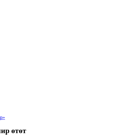
ир өтөт