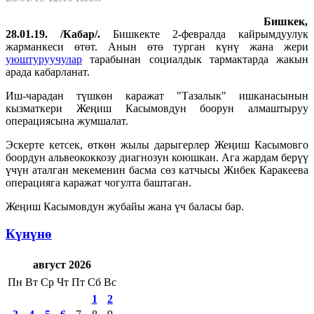
Бишкек,
28.01.19. /Кабар/.
Бишкекте 2-февралда кайрымдуулук
жарманкеси өтөт. Анын өтө турган күнү жана жери
уюштуруучулар
тарабынан социалдык тармактарда жакын
арада кабарланат.
Иш-чарадан түшкөн каражат "Тазалык" ишканасынын
кызматкери Жеңиш Касымовдун боорун алмаштыруу
операциясына жумшалат.
Эскерте кетсек, өткөн жылы дарыгерлер Жеңиш Касымовго
боордун альвеококкозу диагнозун коюшкан. Ага жардам берүү
үчүн аталган мекеменин басма сөз катчысы Жибек Каракеева
операцияга каражат чогулта баштаган.
Жеңиш Касымовдун жубайы жана үч баласы бар.
Күнүнө
август 2026
Пн
Вт
Ср
Чт
Пт
Сб
Вс
1
2