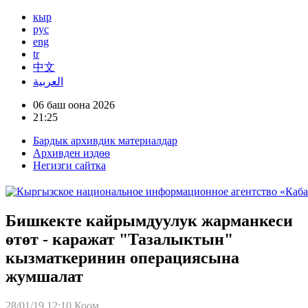
кыр
рус
eng
tr
中文
العربية
06 баш оона 2026
21:25
Бардык архивдик материалдар
Архивден издөө
Негизги сайтка
Бишкекте кайрымдуулук жарманкеси
өтөт - каражат "Тазалыктын"
кызматкеринин операциясына
жумшалат
28/01/19 12:10
Коом