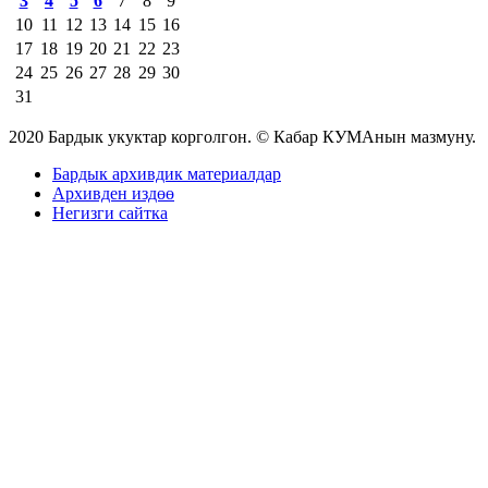
3
4
5
6
7
8
9
10
11
12
13
14
15
16
17
18
19
20
21
22
23
24
25
26
27
28
29
30
31
2020 Бардык укуктар корголгон. © Кабар КУМАнын мазмуну.
Бардык архивдик материалдар
Архивден издөө
Негизги сайтка