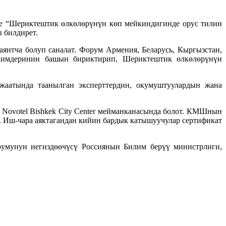
е “Шериктештик өлкөлөрүнүн көп мейкиндигинде орус тилин
ы билдирет.
нтча болуп саналат. Форум Армения, Беларусь, Кыргызстан,
алимдеринин башын бириктирип, Шериктештик өлкөлөрүнүн
 жаатында таанылган эксперттердин, окумуштуулардын жана
Novotel Bishkek City Center мейманканасында болот. КМШнын
 Иш-чара аяктагандан кийин бардык катышуучулар сертификат
румунун негиздөөчүсү Россиянын Билим берүү министрлиги,