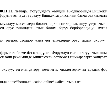
0.11.21. /Кабар/.
Үстүбүздөгү жылдын 10-декабрында Бишкект
к форум өтөт. Бул тууралуу Бишкек мэриясынын басма сөз кызмат
туалдуу маселелери боюнча эркин пикир алмашуу үчүн ачык ая
енен орус тилиндеги ачык билим берүү борборлорунун муг
ар, тегерек столдор жана чет өлкөлөрдө орус тилин окутуу
форматта бетме-бет өткөрүлөт. Форумдун салтанаттуу ачылышы 
онлайн режиминде Бишкектеги бетме-бет иш-чараларга кошулат.
кутуу: өзгөчөлүктөрү, келечеги, милдеттери» эл аралык фо
а https://forum-education.online/ жайгаштырылган.