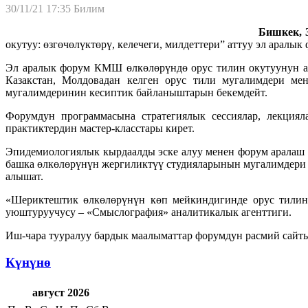
30/11/21 17:35
Билим
Бишкек, 3
окутуу: өзгөчөлүктөрү, келечеги, милдеттери” аттуу эл аралы
Эл аралык форум КМШ өлкөлөрүндө орус тилин окутуунун ак
Казакстан, Молдовадан келген орус тили мугалимдери м
мугалимдеринин кесиптик байланыштарын бекемдейт.
Форумдун программасына стратегиялык сессиялар, лекциял
практиктердин мастер-класстары кирет.
Эпидемиологиялык кырдаалды эске алуу менен форум аралаш 
башка өлкөлөрүнүн жергиликтүү студияларынын мугалимдери 
алышат.
«Шериктештик өлкөлөрүнүн көп мейкиндигинде орус тилин о
уюштуруучусу – «Смыслография» аналитикалык агенттиги.
Иш-чара тууралуу бардык маалыматтар форумдун расмий сайтынд
Күнүнө
август 2026