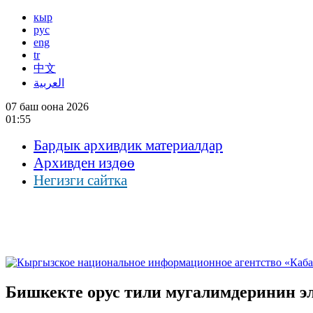
кыр
рус
eng
tr
中文
العربية
07 баш оона 2026
01:55
Бардык архивдик материалдар
Архивден издөө
Негизги сайтка
Бишкекте орус тили мугалимдеринин э