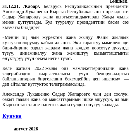
Бишкек,
31.12.21. /Кабар/.
Беларусь Республикасынын президенти
Александр Лукашенко Кыргыз Республикасынын президенти
Садыр Жапаровду жана кыргызстандыктарды Жаңы жылы
менен куттуктады. Бул тууралуу президенттин басма сөз
кызматы билдирет.
«Менин эң чын жүрөктөн жана жылуу Жаңы жылдык
куттуктоолорумду кабыл алыңыз. Эки тараптуу мамилелерди
бири-бирине зарыл жардам жана колдоо көрсөтүү духунда
түзүү, динамикалуу жана жемиштүү кызматташтыкты
өнүктүрүү үчүн бекем негиз түзөт.
Келе жаткан 2022-жылы биз мамлекеттерибиздин жана
элдерибиздин жыргалчылыгы үчүн белорус-кыргыз
байланыштарын биргелешип бекемдейбиз деп ишенем», —
деп айтылат куттуктоо телеграммасында.
Александр Лукашенко Садыр Жапаровго чың ден соолук,
бакыт-таалай жана ой максаттарынын ишке ашуусун, ал эми
Кыргызстан элине тынчтык жана гүлдөп өнүгүү каалады.
Күнүнө
август 2026