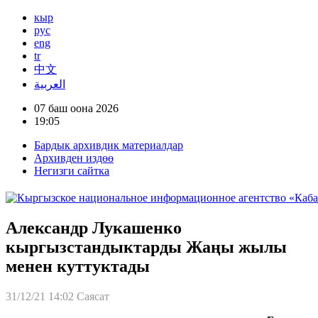
кыр
рус
eng
tr
中文
العربية
07 баш оона 2026
19:05
Бардык архивдик материалдар
Архивден издөө
Негизги сайтка
Александр Лукашенко
кыргызстандыктарды Жаңы жылы
менен куттуктады
31/12/21 14:02
Саясат