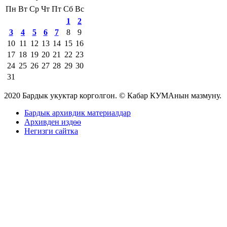
Пн
Вт
Ср
Чт
Пт
Сб
Вс
1
2
3
4
5
6
7
8
9
10
11
12
13
14
15
16
17
18
19
20
21
22
23
24
25
26
27
28
29
30
31
2020 Бардык укуктар корголгон. © Кабар КУМАнын мазмуну.
Бардык архивдик материалдар
Архивден издөө
Негизги сайтка