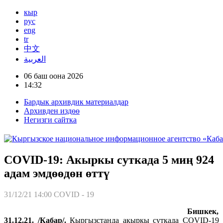
кыр
рус
eng
tr
中文
العربية
06 баш оона 2026
14:32
Бардык архивдик материалдар
Архивден издөө
Негизги сайтка
COVID-19: Акыркы суткада 5 миң 924
адам эмдөөдөн өттү
31/12/21 14:00
COVID - 19
Бишкек,
31.12.21. /Кабар/.
Кыргызстанда акыркы суткада COVID-19