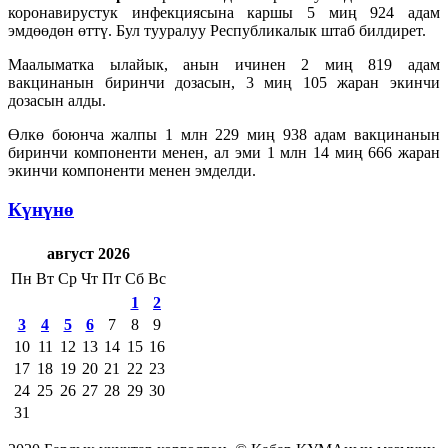
коронавирустук инфекциясына каршы 5 миң 924 адам
эмдөөдөн өттү. Бул тууралуу Республикалык штаб билдирет.
Маалыматка ылайык, анын ичинен 2 миң 819 адам
вакцинанын биринчи дозасын, 3 миң 105 жаран экинчи
дозасын алды.
Өлкө боюнча жалпы 1 млн 229 миң 938 адам вакцинанын
биринчи компоненти менен, ал эми 1 млн 14 миң 666 жаран
экинчи компоненти менен эмделди.
Күнүнө
август 2026
Пн
Вт
Ср
Чт
Пт
Сб
Вс
1
2
3
4
5
6
7
8
9
10
11
12
13
14
15
16
17
18
19
20
21
22
23
24
25
26
27
28
29
30
31