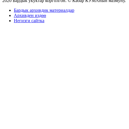
2020 Бардык укуктар корголгон. © Кабар КУМАнын мазмуну.
Бардык архивдик материалдар
Архивден издөө
Негизги сайтка