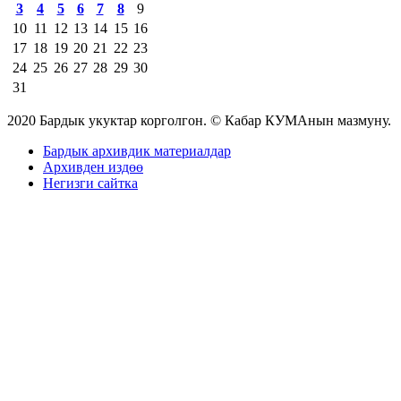
3
4
5
6
7
8
9
10
11
12
13
14
15
16
17
18
19
20
21
22
23
24
25
26
27
28
29
30
31
2020 Бардык укуктар корголгон. © Кабар КУМАнын мазмуну.
Бардык архивдик материалдар
Архивден издөө
Негизги сайтка