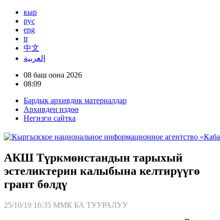
кыр
рус
eng
tr
中文
العربية
08 баш оона 2026
08:09
Бардык архивдик материалдар
Архивден издөө
Негизги сайтка
АКШ Түркмөнстандын тарыхый
эстеликтерин калыбына келтирүүгө
грант бөлдү
25/10/19 16:35
ММК БА ТУУРАЛУУ