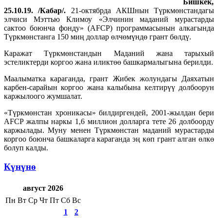
Бишкек,
25.10.19. /Кабар/.
21-октябрда АКШнын Түркмөнстандагы
элчиси Мэттью Климоу «Элчинин маданий мурастарды
сактоо боюнча фонду» (AFCP) программасынын алкагында
Түркмөнстанга 150 миң доллар өлчөмүндө грант бөлдү.
Каражат Түркмөнстандын Маданий жана тарыхый
эстеликтерди коргоо жана иликтөө башкармалыгына берилди.
Маалыматка караганда, грант Жибек жолундагы Даяхатын
карбен-сарайын коргоо жана калыбына келтирүү долбоорун
каржылоого жумшалат.
«Түркмөнстан хроникасы» билдиргендей, 2001-жылдан бери
AFCP жалпы наркы 1,6 миллион долларга тете 26 долбоорду
каржылады. Муну менен Түркмөнстан маданий мурастарды
коргоо боюнча башкаларга караганда эң көп грант алган өлкө
болуп калды.
Күнүнө
август 2026
Пн
Вт
Ср
Чт
Пт
Сб
Вс
1
2