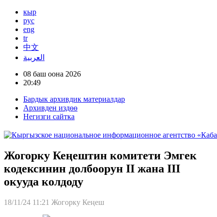
кыр
рус
eng
tr
中文
العربية
08 баш оона 2026
20:49
Бардык архивдик материалдар
Архивден издөө
Негизги сайтка
Жогорку Кеңештин комитети Эмгек
кодексинин долбоорун II жана III
окууда колдоду
18/11/24 11:21
Жогорку Кеңеш