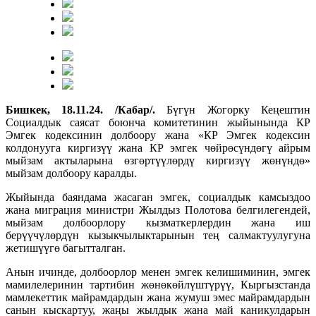
Бишкек, 18.11.24. /Кабар/.
Бүгүн Жогорку Кеңештин
Социалдык саясат боюнча комитетинин жыйынында КР
Эмгек кодексинин долбоору жана «КР Эмгек кодексин
колдонууга киргизүү жана КР эмгек чөйрөсүндөгү айрым
мыйзам актыларына өзгөртүүлөрдү киргизүү жөнүндө»
мыйзам долбоору каралды.
Жыйында баяндама жасаган эмгек, социалдык камсыздоо
жана миграция министри Жылдыз Полотова белгилегендей,
мыйзам долбоорлору кызматкерлердин жана иш
берүүчүлөрдүн кызыкчылыктарынын тең салмактуулугуна
жетишүүгө багытталган.
Анын ичинде, долбоорлор менен эмгек келишиминин, эмгек
мамилелеринин тартибин жөнөкөйлүштүрүү, Кыргызстанда
мамлекеттик майрамдардын жана жумуш эмес майрамдардын
санын кыскартуу, жаңы жылдык жана май каникулдарын