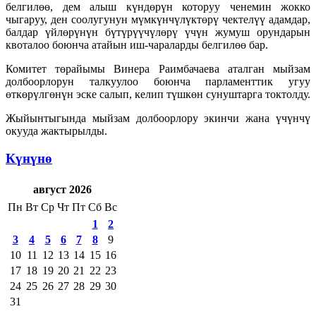
белгилөө, дем алыш күндөрүн которуу ченемин жокко
чыгаруу, ден соолугунун мүмкүнчүлүктөрү чектелүү адамдар,
балдар үйлөрүнүн бүтүрүүчүлөрү үчүн жумуш орундарын
квоталоо боюнча атайын иш-чараларды белгилөө бар.
Комитет төрайымы Винера Раимбачаева аталган мыйзам
долбоорлорун талкуулоо боюнча парламенттик угуу
өткөрүлгөнүн эске салып, келип түшкөн сунуштарга токтолду.
Жыйынтыгында мыйзам долбоорлору экинчи жана үчүнчү
окууда жактырылды.
Күнүнө
август 2026
Пн
Вт
Ср
Чт
Пт
Сб
Вс
1
2
3
4
5
6
7
8
9
10
11
12
13
14
15
16
17
18
19
20
21
22
23
24
25
26
27
28
29
30
31