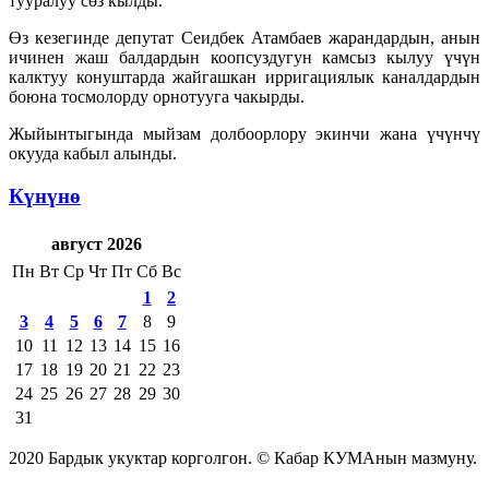
тууралуу сөз кылды.
Өз кезегинде депутат Сеидбек Атамбаев жарандардын, анын
ичинен жаш балдардын коопсуздугун камсыз кылуу үчүн
калктуу конуштарда жайгашкан ирригациялык каналдардын
боюна тосмолорду орнотууга чакырды.
Жыйынтыгында мыйзам долбоорлору экинчи жана үчүнчү
окууда кабыл алынды.
Күнүнө
август 2026
Пн
Вт
Ср
Чт
Пт
Сб
Вс
1
2
3
4
5
6
7
8
9
10
11
12
13
14
15
16
17
18
19
20
21
22
23
24
25
26
27
28
29
30
31
2020 Бардык укуктар корголгон. © Кабар КУМАнын мазмуну.