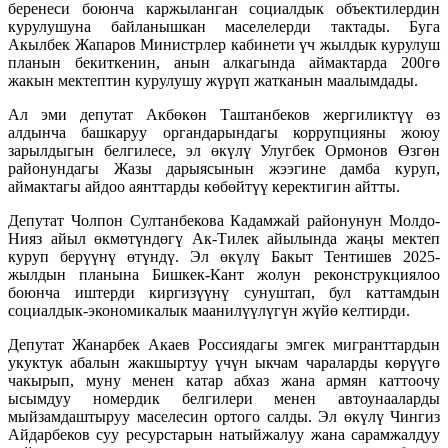
беренеси боюнча каржыланган социалдык объектилердин
курулушуна байланышкан маселелерди тактады. Буга
Акылбек Жапаров Министрлер кабинети үч жылдык курулуш
планын бекиткенин, анын алкагында аймактарда 200гө
жакын мектептин курулушу жүрүп жатканын маалымдады.
Ал эми депутат Акбөкөн Таштанбеков жергиликтүү өз
алдынча башкаруу органдарындагы коррупцияны жоюу
зарылдыгын белгилесе, эл өкүлү Улугбек Ормонов Өзгөн
районундагы Жазы дарыясынын жээгине дамба куруп,
аймактагы айдоо аянттарды көбөйтүү керектигин айтты.
Депутат Чолпон Султанбекова Кадамжай районунун Молдо-
Нияз айыл өкмөтүндөгү Ак-Тилек айылында жаңы мектеп
куруп берүүнү өтүндү. Эл өкүлү Бакыт Тентишев 2025-
жылдын планына Бишкек-Кант жолун реконструкциялоо
боюнча иштерди киргизүүнү сунуштап, бул каттамдын
социалдык-экономикалык маанилүүлүгүн жүйө келтирди.
Депутат Жанарбек Акаев Россиядагы эмгек мигранттардын
укуктук абалын жакшыртуу үчүн ыкчам чараларды көрүүгө
чакырып, муну менен катар абхаз жана армян каттоочу
ысымдуу номердик белгилери менен автоунааларды
мыйзамдаштыруу маселесин ортого салды. Эл өкүлү Чингиз
Айдарбеков суу ресурстарын натыйжалуу жана сарамжалдуу