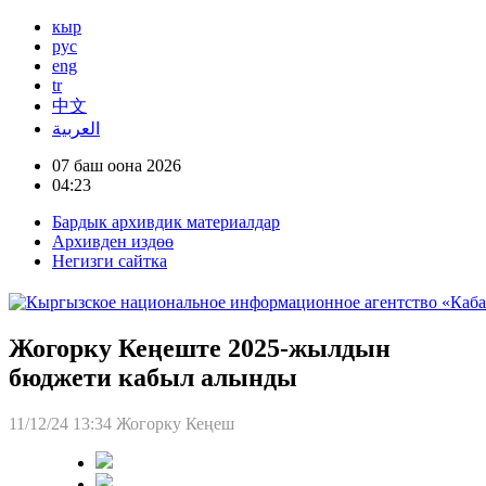
кыр
рус
eng
tr
中文
العربية
07 баш оона 2026
04:23
Бардык архивдик материалдар
Архивден издөө
Негизги сайтка
Жогорку Кеңеште 2025-жылдын
бюджети кабыл алынды
11/12/24 13:34
Жогорку Кеңеш