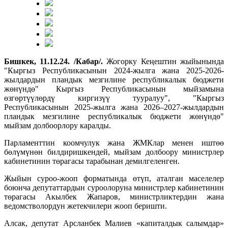
Бишкек, 11.12.24. /Кабар/.
Жогорку Кеңештин жыйынында
"Кыргыз Республикасынын 2024-жылга жана 2025-2026-
жылдардын пландык мезгилине республикалык бюджети
жөнүндө" Кыргыз Республикасынын мыйзамына
өзгөртүүлөрдү киргизүү тууралуу", "Кыргыз
Республикасынын 2025-жылга жана 2026–2027-жылдардын
пландык мезгилине республикалык бюджети жөнүндө"
мыйзам долбоорлору каралды.
Парламенттин коомчулук жана ЖМКлар менен иштөө
бөлүмүнөн билдиришкендей, мыйзам долбоору министрлер
кабинетинин төрагасы тарабынан демилгеленген.
Жыйын суроо-жооп форматында өтүп, аталган маселелер
боюнча депутаттардын суроолоруна министрлер кабинетинин
төрагасы Акылбек Жапаров, министрликтердин жана
ведомстволордун жетекчилери жооп беришти.
Алсак, депутат Арсланбек Малиев «капиталдык салымдар»