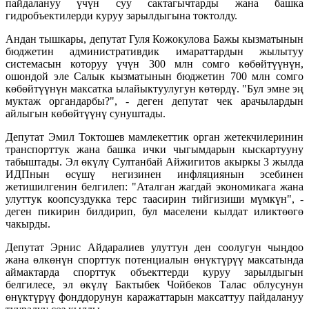
пайдалануу үчүн суу сактагычтарды жана башка
гидробъектилерди куруу зарылдыгына токтолду.
Андан тышкары, депутат Гуля Кожокулова Бажы кызматынын
бюджетин административдик имараттардын жылытуу
системасын которуу үчүн 300 млн сомго көбөйтүүнүн,
ошондой эле Салык кызматынын бюджетин 700 млн сомго
көбөйтүүнүн максатка ылайыктуулугун көтөрдү. "Бул эмне эң
муктаж органдарбы?", - деген депутат чек арачылардын
айлыгын көбөйтүүнү сунуштады.
Депутат Эмил Токтошев мамлекеттик орган жетекчилеринин
транспорттук жана башка ички чыгымдарын кыскартууну
табыштады. Эл өкүлү Султанбай Айжигитов акыркы 3 жылда
ИДПнын өсүшү негизинен инфляциянын эсебинен
жетишилгенин белгилеп: "Аталган жагдай экономикага жана
улуттук коопсуздукка терс таасирин тийгизиши мүмкүн", -
деген пикирин билдирип, бул маселени кылдат иликтөөгө
чакырды.
Депутат Эрнис Айдаралиев улуттун ден соолугун чыңдоо
жана өлкөнүн спорттук потенциалын өнүктүрүү максатында
аймактарда спорттук объекттерди куруу зарылдыгын
белгилесе, эл өкүлү Бактыбек Чойбеков Талас облусунун
өнүктүрүү фонддорунун каражаттарын максаттуу пайдалануу