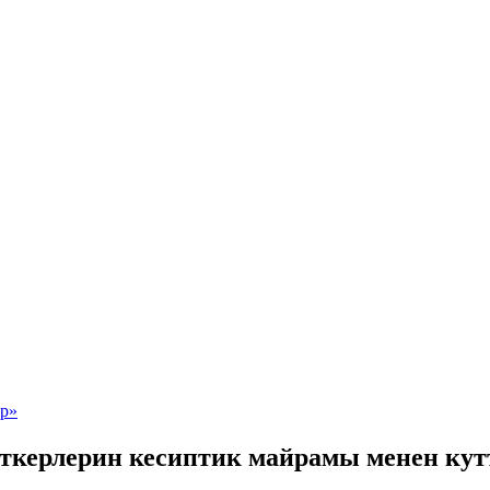
аткерлерин кесиптик майрамы менен ку