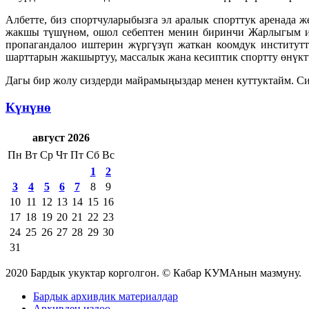
Албетте, биз спортчуларыбызга эл аралык спорттук аренада
жакшы түшүнөм, ошол себептен менин биринчи Жарлыгым инс
пропагандалоо иштерин жүргүзүп жаткан коомдук институтт
шарттарын жакшыртуу, массалык жана кесиптик спортту өнүкт
Дагы бир жолу сиздерди майрамыңыздар менен куттуктайм. Си
Күнүнө
август 2026
Пн
Вт
Ср
Чт
Пт
Сб
Вс
1
2
3
4
5
6
7
8
9
10
11
12
13
14
15
16
17
18
19
20
21
22
23
24
25
26
27
28
29
30
31
2020 Бардык укуктар корголгон. © Кабар КУМАнын мазмуну.
Бардык архивдик материалдар
Архивден издөө