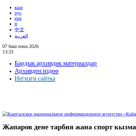
кыр
рус
eng
tr
中文
العربية
07 баш оона 2026
13:33
Бардык архивдик материалдар
Архивден издөө
Негизги сайтка
Жапаров дене тарбия жана спорт кызм