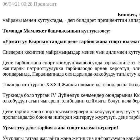
06/04/21 09:28
Президент
Бишкек, 0
майрамы менен куттуктады, - деп билдирет президенттин апп
Төмөндө Мамлекет башчысынын куттуктоосу:
«Урматтуу Кыргызстандын дене тарбия жана спорт кызмат
Сиздерди кесиптик майрамыңыздар менен чын дилимден кутту
Дене тарбия жана спорт коомдун жашоосунда зор мааниге ээ
жаштарды патриоттуулукка тарбиялоодо өрнөк көрсөтүп, э
оюндарында, Паралимпиада оюндарында өлкөбүздү татыктуу к
Токиодо өтө турган ХХХII Жайкы олимпиада оюндарына биздин
Түркияда боло турган IV Дүйнөлүк көчмөндөр оюндарында Кы
өлкөбүздүн атын чыгарып, элибиздин сыймыгы болуп кала бер
Дене тарбия жана спорт кызматкерлери өлкөбүздүн өнүгүүсү 
пропагандалоо боюнча иштерди жигердүү жүргүзүп, дене тарб
Урматтуу дене тарбия жана спорт кызматкерлери!
Учурдагы татаал жагдайга жана жетишсиз инфратүзүмгө караб