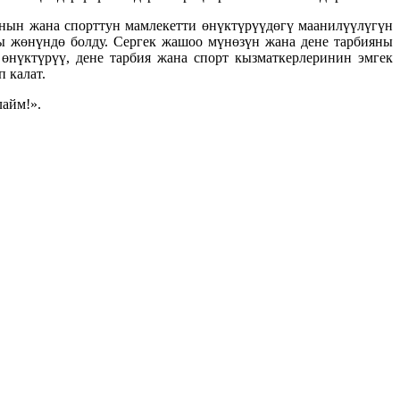
янын жана спорттун мамлекетти өнүктүрүүдөгү маанилүүлүгүн
 жөнүндө болду. Сергек жашоо мүнөзүн жана дене тарбияны
өнүктүрүү, дене тарбия жана спорт кызматкерлеринин эмгек
 калат.
лайм!».