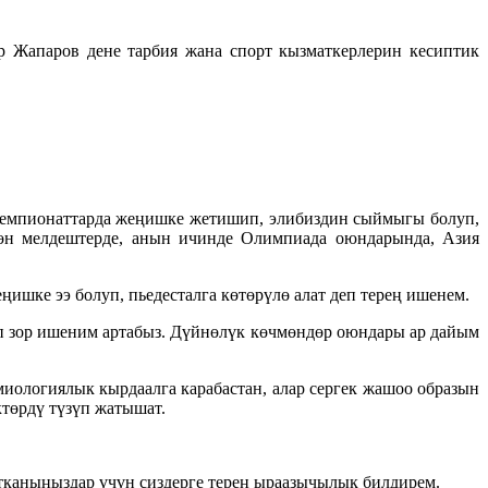
 Жапаров дене тарбия жана спорт кызматкерлерин кесиптик
 чемпионаттарда жеңишке жетишип, элибиздин сыймыгы болуп,
гөн мелдештерде, анын ичинде Олимпиада оюндарында, Азия
шке ээ болуп, пьедесталга көтөрүлө алат деп терең ишенем.
п зор ишеним артабыз. Дүйнөлүк көчмөндөр оюндары ар дайым
иологиялык кырдаалга карабастан, алар сергек жашоо образын
төрдү түзүп жатышат.
атканыңыздар үчүн сиздерге терең ыраазычылык билдирем.