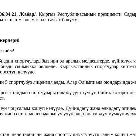
6.04.21. /Кабар/.
Кыргыз Республикасынын президенти Садыр
аратынын маалыматтык саясат бөлүмү.
керлери!
ктайм!
. Биздин спортчуларыбыз ири эл аралык мелдештерде, дүйнөлүк
либизди сыймыкка бөлөөдө. Кыргызстандык спортчулар көптө
өрсөтүп келүүдө.
 5 спортчубуз лицензия алды. Алар Олимпиада оюндарында жеңи
ргызстандын спортчулары өлкөбүздүн туусун бийик көтөрөт де
ет.
үчүн чоң салым кошуп келүүдө. Дүйнөдөгү жана өлкөдөгү эпидем
ия жана спорт менен машыгуу үчүн альтернативдүү мүмкүнчүлүк
астан, дене тарбияны жана спортту өнүктүрүүгө салым кошуп ж