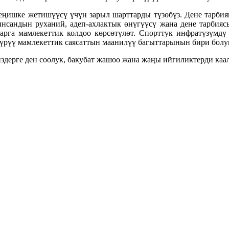
 жеңишке жетишүүсү үчүн зарыл шарттарды түзөбүз. Дене тарби
андын руханий, адеп-ахлактык өнүгүүсү жана дене тарбиясы
арга мамлекеттик колдоо көрсөтүлөт. Спорттук инфратүзүмдү 
үрүү мамлекеттик саясаттын маанилүү багыттарынын бири болуп
здерге ден соолук, бакубат жашоо жана жаңы ийгиликтерди каа