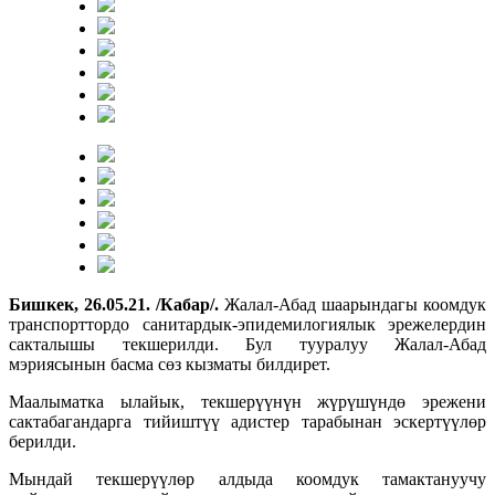
Бишкек, 2
6
.05.21. /Кабар/.
Жалал-Абад шаарындагы коомдук
транспорттордо санитардык-эпидемилогиялык эрежелердин
сакталышы текшерилди. Бул тууралуу Жалал-Абад
мэриясынын басма сөз кызматы билдирет.
Маалыматка ылайык, текшерүүнүн жүрүшүндө эрежени
сактабагандарга тийиштүү адистер тарабынан эскертүүлөр
берилди.
Мындай текшерүүлөр алдыда коомдук тамактануучу