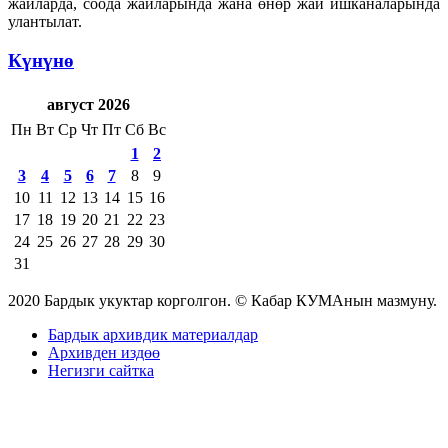
жайларда, соода жайларында жана өнөр жай ишканаларында
улантылат.
Күнүнө
август 2026
Пн
Вт
Ср
Чт
Пт
Сб
Вс
1
2
3
4
5
6
7
8
9
10
11
12
13
14
15
16
17
18
19
20
21
22
23
24
25
26
27
28
29
30
31
2020 Бардык укуктар корголгон. © Кабар КУМАнын мазмуну.
Бардык архивдик материалдар
Архивден издөө
Негизги сайтка