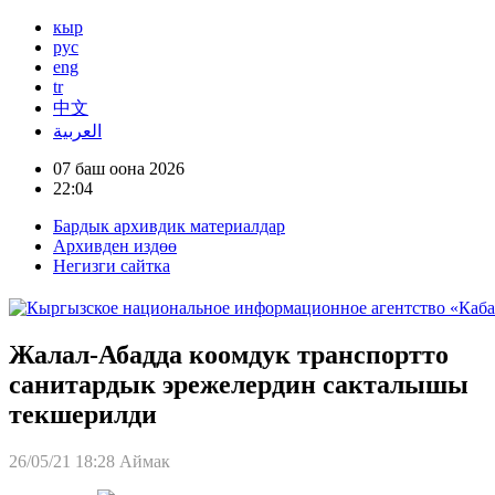
кыр
рус
eng
tr
中文
العربية
07 баш оона 2026
22:04
Бардык архивдик материалдар
Архивден издөө
Негизги сайтка
Жалал-Абадда коомдук транспортто
санитардык эрежелердин сакталышы
текшерилди
26/05/21 18:28
Аймак