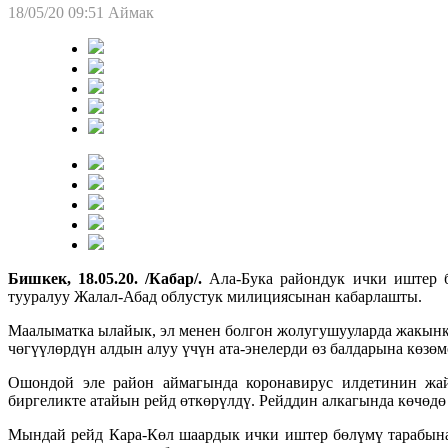
18/05/20 09:51
Аймак
Бишкек, 18.05.20. /Кабар/.
Ала-Бука райондук ички иштер б
тууралуу Жалал-Абад облустук милициясынан кабарлашты.
Маалыматка ылайык, эл менен болгон жолугушууларда жакынкы
чөгүүлөрдүн алдын алуу үчүн ата-энелерди өз балдарына көзөм
Ошондой эле район аймагында коронавирус илдетинин жай
биргеликте атайын рейд өткөрүлдү. Рейддин алкагында көчөдө
Мындай рейд Кара-Көл шаардык ички иштер бөлүмү тарабына