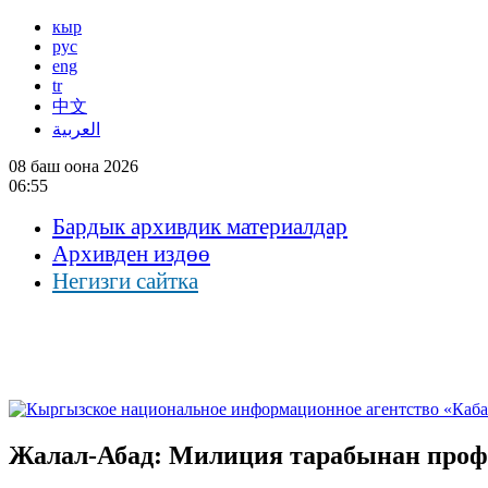
кыр
рус
eng
tr
中文
العربية
08 баш оона 2026
06:55
Бардык архивдик материалдар
Архивден издөө
Негизги сайтка
Жалал-Абад: Милиция тарабынан проф