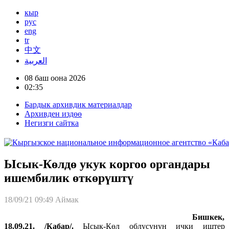
кыр
рус
eng
tr
中文
العربية
08 баш оона 2026
02:35
Бардык архивдик материалдар
Архивден издөө
Негизги сайтка
Ысык-Көлдө укук коргоо органдары
ишембилик өткөрүштү
18/09/21 09:49
Аймак
Бишкек,
18.09.21. /Кабар/.
Ысык-Көл облусунун ички иштер