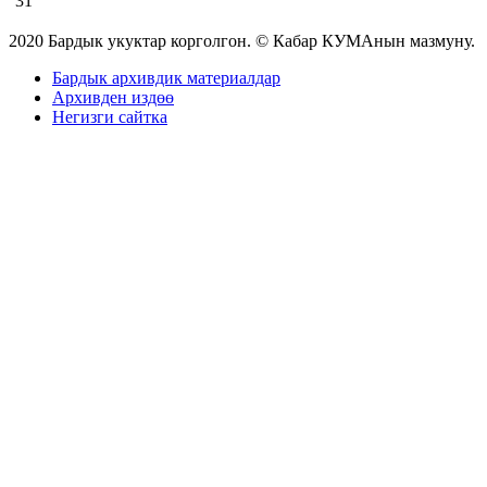
31
2020 Бардык укуктар корголгон. © Кабар КУМАнын мазмуну.
Бардык архивдик материалдар
Архивден издөө
Негизги сайтка