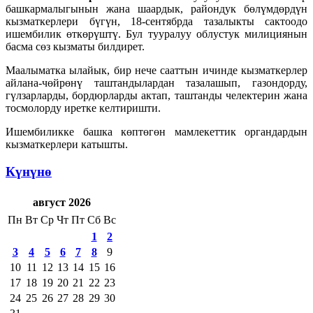
башкармалыгынын жана шаардык, райондук бөлүмдөрдүн
кызматкерлери бүгүн, 18-сентябрда тазалыкты сактоодо
ишембилик өткөрүштү. Бул тууралуу облустук милициянын
басма сөз кызматы билдирет.
Маалыматка ылайык, бир нече сааттын ичинде кызматкерлер
айлана-чөйрөнү таштандылардан тазалашып, газондорду,
гүлзарларды, бордюрларды актап, таштанды челектерин жана
тосмолорду иретке келтиришти.
Ишембиликке башка көптөгөн мамлекеттик органдардын
кызматкерлери катышты.
Күнүнө
август 2026
Пн
Вт
Ср
Чт
Пт
Сб
Вс
1
2
3
4
5
6
7
8
9
10
11
12
13
14
15
16
17
18
19
20
21
22
23
24
25
26
27
28
29
30