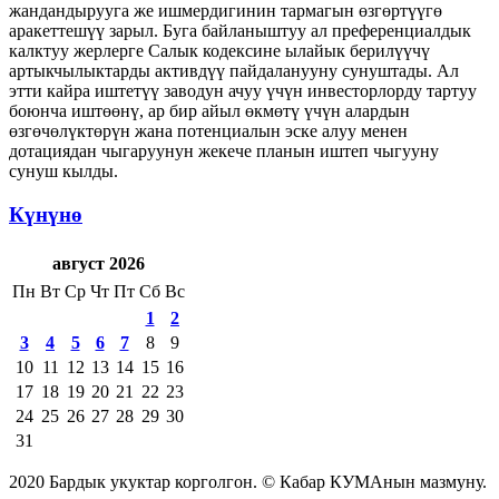
жандандырууга же ишмердигинин тармагын өзгөртүүгө
аракеттешүү зарыл. Буга байланыштуу ал преференциалдык
калктуу жерлерге Салык кодексине ылайык берилүүчү
артыкчылыктарды активдүү пайдаланууну сунуштады. Ал
этти кайра иштетүү заводун ачуу үчүн инвесторлорду тартуу
боюнча иштөөнү, ар бир айыл өкмөтү үчүн алардын
өзгөчөлүктөрүн жана потенциалын эске алуу менен
дотациядан чыгаруунун жекече планын иштеп чыгууну
сунуш кылды.
Күнүнө
август 2026
Пн
Вт
Ср
Чт
Пт
Сб
Вс
1
2
3
4
5
6
7
8
9
10
11
12
13
14
15
16
17
18
19
20
21
22
23
24
25
26
27
28
29
30
31
2020 Бардык укуктар корголгон. © Кабар КУМАнын мазмуну.