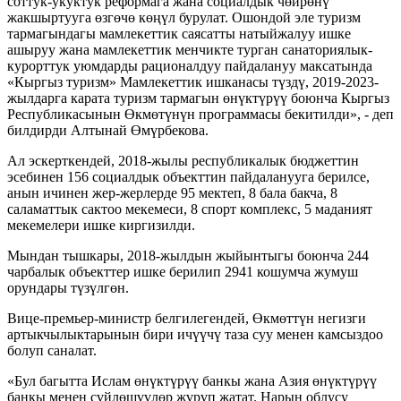
соттук-укуктук реформага жана социалдык чөйрөнү
жакшыртууга өзгөчө көңүл бурулат. Ошондой эле туризм
тармагындагы мамлекеттик саясатты натыйжалуу ишке
ашыруу жана мамлекеттик менчикте турган санаториялык-
курорттук уюмдарды рационалдуу пайдалануу максатында
«Кыргыз туризм» Мамлекеттик ишканасы түздү, 2019-2023-
жылдарга карата туризм тармагын өнүктүрүү боюнча Кыргыз
Республикасынын Өкмөтүнүн программасы бекитилди», - деп
билдирди Алтынай Өмүрбекова.
Ал эскерткендей, 2018-жылы республикалык бюджеттин
эсебинен 156 социалдык объекттин пайдаланууга берилсе,
анын ичинен жер-жерлерде 95 мектеп, 8 бала бакча, 8
саламаттык сактоо мекемеси, 8 спорт комплекс, 5 маданият
мекемелери ишке киргизилди.
Мындан тышкары, 2018-жылдын жыйынтыгы боюнча 244
чарбалык объекттер ишке берилип 2941 кошумча жумуш
орундары түзүлгөн.
Вице-премьер-министр белгилегендей, Өкмөттүн негизги
артыкчылыктарынын бири ичүүчү таза суу менен камсыздоо
болуп саналат.
«Бул багытта Ислам өнүктүрүү банкы жана Азия өнүктүрүү
банкы менен сүйлөшүүлөр жүрүп жатат. Нарын облусу