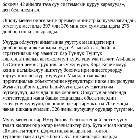
боюнча 42 айылга таза суу системасын куруу каралууда», -
деп белгиледи ал.
Ошону менен бирге вице-премьер-министр кошумчалагандай,
отчеттук мезгилде 397 млн 376 миң сом суммасындагы 275
долбоор ишке ашырылды.
Учурда облустун аймагында улуттук маанидеги ири
долбоорлор ишке ашырылууда. Алып айтсак, быйыл
стратегиялык зор мааниси бар Түндүк-Түштүк
альтернативалык автожолунун курулушу улантылат, Ат-Башы
ГЭСинин реконструкциялоосу жүрүүдө, Кара-Кече көмүр
кенин натыйжалуу иштетүү боюнча ири инвесторлорду
тартуу иштери жүргүзүлүүдө. Мындан тышкары,
ирригациялык объекттердин курулуштары ишке ашырылууда:
Жумгал районундагы Баш-Кууганды суу сактагычы
бүткөрүлүп, жазында ишке берилет. Облустун аймагында
мектептердин жана башка социалдык обьектилердин
курулушу жүрүүдө, ошондой эле ар тармактагы 70ке жаңы
чакан ишкана ачылып, 326 жаңы жумушчу орундар түзүлгөн.
Муну менен катар Өмүрбекова белгилегендей, четтетүүнү
талап кылган бир катар кемчиликтер бар. Буга мисал катары
аймактагы төрт өндүрүш ишканаларынын токтоп
тургандыгын айтууга болот. Бул ишканаларга аларды