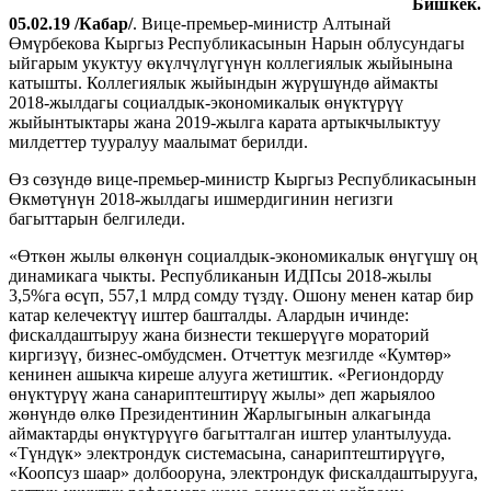
Бишкек.
05.02.19 /Кабар/
. Вице-премьер-министр Алтынай
Өмүрбекова Кыргыз Республикасынын Нарын облусундагы
ыйгарым укуктуу өкүлчүлүгүнүн коллегиялык жыйынына
катышты. Коллегиялык жыйындын жүрүшүндө аймакты
2018-жылдагы социалдык-экономикалык өнүктүрүү
жыйынтыктары жана 2019-жылга карата артыкчылыктуу
милдеттер тууралуу маалымат берилди.
Өз сөзүндө вице-премьер-министр Кыргыз Республикасынын
Өкмөтүнүн 2018-жылдагы ишмердигинин негизги
багыттарын белгиледи.
«Өткөн жылы өлкөнүн социалдык-экономикалык өнүгүшү оң
динамикага чыкты. Республиканын ИДПсы 2018-жылы
3,5%га өсүп, 557,1 млрд сомду түздү. Ошону менен катар бир
катар келечектүү иштер башталды. Алардын ичинде:
фискалдаштыруу жана бизнести текшерүүгө мораторий
киргизүү, бизнес-омбудсмен. Отчеттук мезгилде «Кумтөр»
кенинен ашыкча киреше алууга жетиштик. «Региондорду
өнүктүрүү жана санариптештирүү жылы» деп жарыялоо
жөнүндө өлкө Президентинин Жарлыгынын алкагында
аймактарды өнүктүрүүгө багытталган иштер улантылууда.
«Түндүк» электрондук системасына, санариптештирүүгө,
«Коопсуз шаар» долбооруна, электрондук фискалдаштырууга,