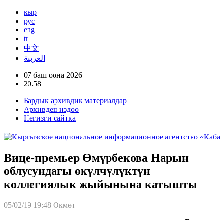
кыр
рус
eng
tr
中文
العربية
07 баш оона 2026
20:58
Бардык архивдик материалдар
Архивден издөө
Негизги сайтка
Вице-премьер Өмүрбекова Нарын
облусундагы өкүлчүлүктүн
коллегиялык жыйынына катышты
05/02/19 19:48
Өкмөт