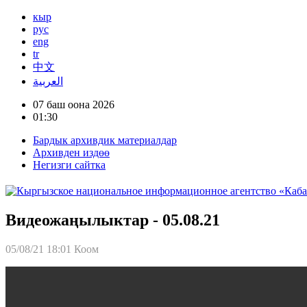
кыр
рус
eng
tr
中文
العربية
07 баш оона 2026
01:30
Бардык архивдик материалдар
Архивден издөө
Негизги сайтка
Видеожаңылыктар - 05.08.21
05/08/21 18:01
Коом