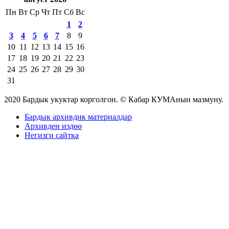
Пн
Вт
Ср
Чт
Пт
Сб
Вс
1
2
3
4
5
6
7
8
9
10
11
12
13
14
15
16
17
18
19
20
21
22
23
24
25
26
27
28
29
30
31
2020 Бардык укуктар корголгон. © Кабар КУМАнын мазмуну.
Бардык архивдик материалдар
Архивден издөө
Негизги сайтка