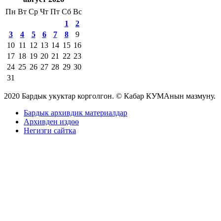
Пн
Вт
Ср
Чт
Пт
Сб
Вс
1
2
3
4
5
6
7
8
9
10
11
12
13
14
15
16
17
18
19
20
21
22
23
24
25
26
27
28
29
30
31
2020 Бардык укуктар корголгон. © Кабар КУМАнын мазмуну.
Бардык архивдик материалдар
Архивден издөө
Негизги сайтка