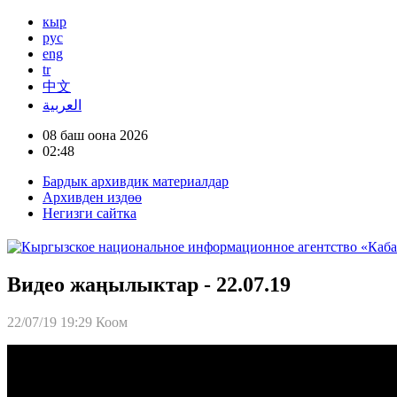
кыр
рус
eng
tr
中文
العربية
08 баш оона 2026
02:48
Бардык архивдик материалдар
Архивден издөө
Негизги сайтка
Видео жаңылыктар - 22.07.19
22/07/19 19:29
Коом