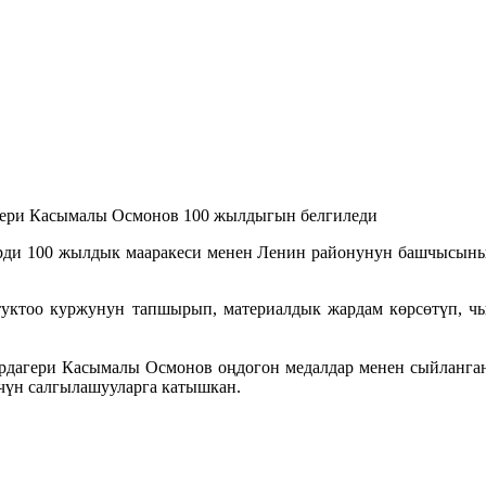
гери Касымалы Осмонов 100 жылдыгын белгиледи
ерди 100 жылдык мааракеси менен Ленин районунун башчысыны
уктоо куржунун тапшырып, материалдык жардам көрсөтүп, чы
ардагери Касымалы Осмонов оңдогон медалдар менен сыйланган
үн салгылашууларга катышкан.