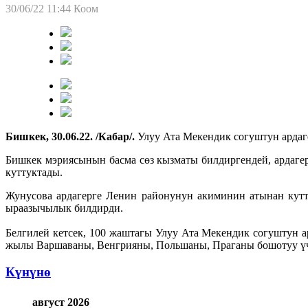
30/06/22 11:44
Коом
Бишкек, 30.06.22. /Кабар/.
Улуу Ата Мекендик согуштун арда
Бишкек мэриясынын басма сөз кызматы билдиргендей, ардаг
куттуктады.
Жунусова ардагерге Ленин районунун акиминин атынан кутт
ыраазычылык билдирди.
Белгилей кетсек, 100 жаштагы Улуу Ата Мекендик согуштун 
жылы Варшаваны, Венгрияны, Польшаны, Праганы бошотуу үч
Күнүнө
август 2026