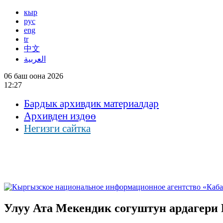
кыр
рус
eng
tr
中文
العربية
06 баш оона 2026
12:27
Бардык архивдик материалдар
Архивден издөө
Негизги сайтка
Улуу Ата Мекендик согуштун ардагер