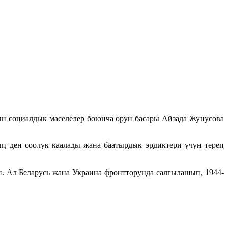
н социалдык маселелер боюнча орун басары Айзада Жунусова
ң ден соолук каалады жана баатырдык эрдиктери үчүн терең
. Ал Беларусь жана Украина фронтторунда салгылашып, 1944-