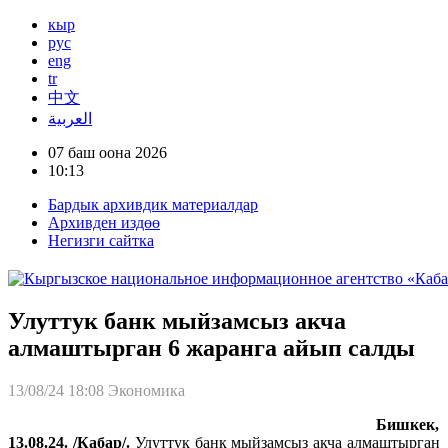
кыр
рус
eng
tr
中文
العربية
07 баш оона 2026
10:13
Бардык архивдик материалдар
Архивден издөө
Негизги сайтка
Улуттук банк мыйзамсыз акча
алмаштырган 6 жаранга айып салды
13/08/24 18:08
Экономика
Бишкек,
13.08.24. /Кабар/.
Улуттук банк мыйзамсыз акча алмаштырган