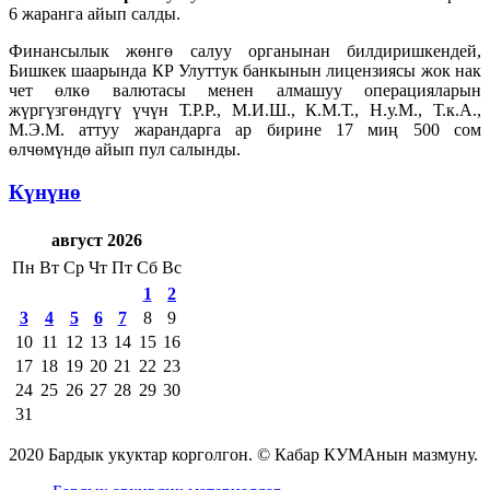
6 жаранга айып салды.
Финансылык жөнгө салуу органынан билдиришкендей,
Бишкек шаарында КР Улуттук банкынын лицензиясы жок нак
чет өлкө валютасы менен алмашуу операцияларын
жүргүзгөндүгү үчүн Т.Р.Р., М.И.Ш., К.М.Т., Н.у.М., Т.к.А.,
М.Э.М. аттуу жарандарга ар бирине 17 миң 500 сом
өлчөмүндө айып пул салынды.
Күнүнө
август 2026
Пн
Вт
Ср
Чт
Пт
Сб
Вс
1
2
3
4
5
6
7
8
9
10
11
12
13
14
15
16
17
18
19
20
21
22
23
24
25
26
27
28
29
30
31
2020 Бардык укуктар корголгон. © Кабар КУМАнын мазмуну.