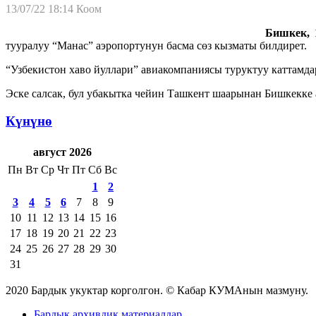
13/07/22 18:14
Коом
Бишкек, 1
тууралуу “Манас” аэропортунун басма сөз кызматы билдирет.
“Узбекистон хаво йуллари” авиакомпаниясы туруктуу каттамд
Эске салсак, бул убакытка чейин Ташкент шаарынан Бишкекке 
Күнүнө
август 2026
Пн
Вт
Ср
Чт
Пт
Сб
Вс
1
2
3
4
5
6
7
8
9
10
11
12
13
14
15
16
17
18
19
20
21
22
23
24
25
26
27
28
29
30
31
2020 Бардык укуктар корголгон. © Кабар КУМАнын мазмуну.
Бардык архивдик материалдар