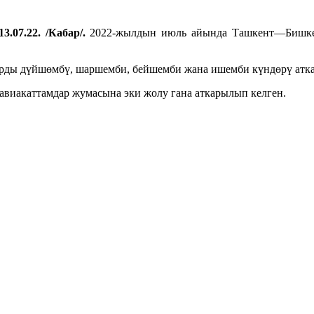
3.07.22. /Кабар/.
2022-жылдын июль айында Ташкент—Бишкек
арды дүйшөмбү, шаршемби, бейшемби жана ишемби күндөрү атка
авиакаттамдар жумасына эки жолу гана аткарылып келген.