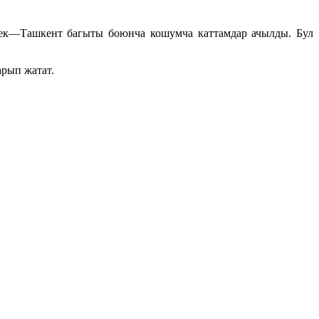
—Ташкент багыты боюнча кошумча каттамдар ачылды. Бул
рып жатат.