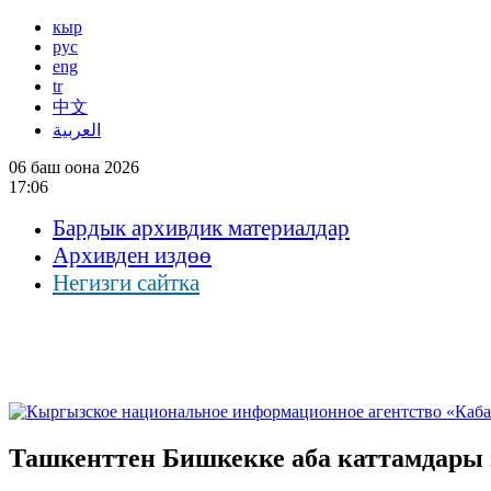
кыр
рус
eng
tr
中文
العربية
06 баш оона 2026
17:06
Бардык архивдик материалдар
Архивден издөө
Негизги сайтка
Ташкенттен Бишкекке аба каттамдары э