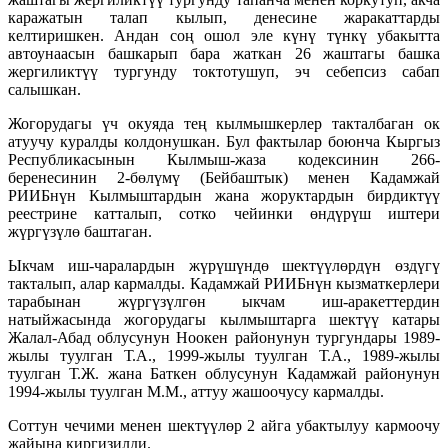
каражатын талап кылып, денесине жаракаттарды
келтиришкен. Андан соң ошол эле күнү түнкү убакытта
автоунаасын башкарып бара жаткан 26 жаштагы башка
жергиликтүү тургунду токтотушуп, эч себепсиз сабап
салышкан.
Жогорудагы үч окуяда тең кылмышкерлер такталбаган ок
атуучу куралды колдонушкан. Бул фактылар боюнча Кыргыз
Республикасынын Кылмыш-жаза кодексинин 266-
беренесинин 2-бөлүмү (Бейбаштык) менен Кадамжай
РИИБнүн Кылмыштардын жана жоруктардын бирдиктүү
реестрине катталып, сотко чейинки өндүрүш иштери
жүргүзүлө баштаган.
Ыкчам иш-чаралардын жүрүшүндө шектүүлөрдүн өздүгү
такталып, алар кармалды. Кадамжай РИИБнүн кызматкерлери
тарабынан жүргүзүлгөн ыкчам иш-аракеттердин
натыйжасында жогорудагы кылмыштарга шектүү катары
Жалал-Абад облусунун Ноокен районунун тургундары 1989-
жылы туулган Т.А., 1999-жылы туулган Т.А., 1989-жылы
туулган Т.Ж. жана Баткен облусунун Кадамжай районунун
1994-жылы туулган М.М., аттуу жашоочусу кармалды.
Соттун чечими менен шектүүлөр 2 айга убактылуу кармоочу
жайына киргизилди.