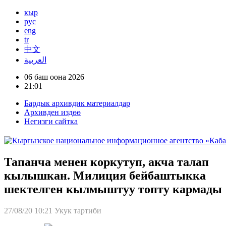
кыр
рус
eng
tr
中文
العربية
06 баш оона 2026
21:01
Бардык архивдик материалдар
Архивден издөө
Негизги сайтка
Тапанча менен коркутуп, акча талап
кылышкан. Милиция бейбаштыкка
шектелген кылмыштуу топту кармады
27/08/20 10:21
Укук тартиби