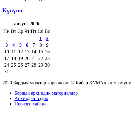
Күнүнө
август 2026
Пн
Вт
Ср
Чт
Пт
Сб
Вс
1
2
3
4
5
6
7
8
9
10
11
12
13
14
15
16
17
18
19
20
21
22
23
24
25
26
27
28
29
30
31
2020 Бардык укуктар корголгон. © Кабар КУМАнын мазмуну.
Бардык архивдик материалдар
Архивден издөө
Негизги сайтка