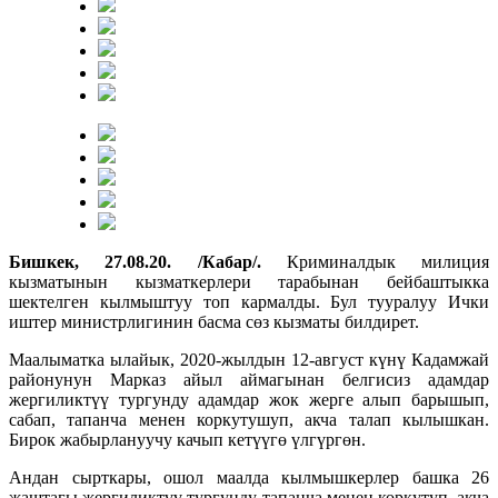
Бишкек, 27.08.20. /Кабар/.
Криминалдык милиция
кызматынын кызматкерлери тарабынан бейбаштыкка
шектелген кылмыштуу топ кармалды. Бул тууралуу Ички
иштер министрлигинин басма сөз кызматы билдирет.
Маалыматка ылайык, 2020-жылдын 12-август күнү Кадамжай
районунун Марказ айыл аймагынан белгисиз адамдар
жергиликтүү тургунду адамдар жок жерге алып барышып,
сабап, тапанча менен коркутушуп, акча талап кылышкан.
Бирок жабырлануучу качып кетүүгө үлгүргөн.
Андан сырткары, ошол маалда кылмышкерлер башка 26
жаштагы жергиликтүү тургунду тапанча менен коркутуп, акча