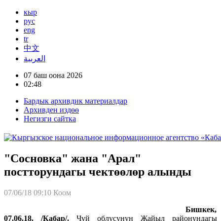
кыр
рус
eng
tr
中文
العربية
07 баш оона 2026
02:48
Бардык архивдик материалдар
Архивден издөө
Негизги сайтка
"Сосновка" жана "Арал"
постторундагы чектөөлөр алынды
07/06/18 09:10
Коом
Бишкек,
07.06.18. /Кабар/.
Чүй облусунун Жайыл районундагы