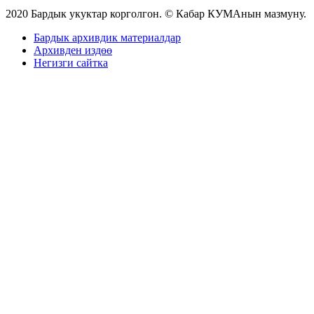
2020 Бардык укуктар корголгон. © Кабар КУМАнын мазмуну.
Бардык архивдик материалдар
Архивден издөө
Негизги сайтка