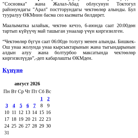
"Сосновка" жана Жалал-Абад облусунун Токтогул
районундагы "Арал" постторундагы чектөөлөр алынды. Бул
тууралуу ӨКМнин басма сөз кызматы билдирет.
Маалыматка ылайык, чектөө кечээ, 6-июнда саат 20:00дөн
тартып күйүүчү май ташыган унаалар үчүн киргизилген.
“Чектөөлөр бүгүн саат 06:00дө толугу менен алынды. Бишкек-
Ош унаа жолунда унаа кырсыктарынын жана тыгындарынын
алдын алуу жана болтурбоо максатында чектөөлөр
киргизилүүдө”,-деп кабарлашты ӨКМден.
Күнүнө
август 2026
Пн
Вт
Ср
Чт
Пт
Сб
Вс
1
2
3
4
5
6
7
8
9
10
11
12
13
14
15
16
17
18
19
20
21
22
23
24
25
26
27
28
29
30
31