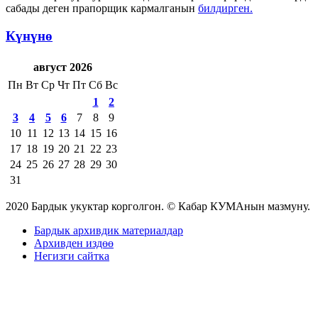
сабады деген прапорщик кармалганын
билдирген.
Күнүнө
август 2026
Пн
Вт
Ср
Чт
Пт
Сб
Вс
1
2
3
4
5
6
7
8
9
10
11
12
13
14
15
16
17
18
19
20
21
22
23
24
25
26
27
28
29
30
31
2020 Бардык укуктар корголгон. © Кабар КУМАнын мазмуну.
Бардык архивдик материалдар
Архивден издөө
Негизги сайтка