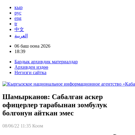
кыр
рус
eng
tr
中文
العربية
06 баш оона 2026
18:39
Бардык архивдик материалдар
Архивден издөө
Негизги сайтка
Шамырканов: Сабалган аскер
офицерлер тарабынан зомбулук
болгонун айткан эмес
08/06/22 11:35
Коом