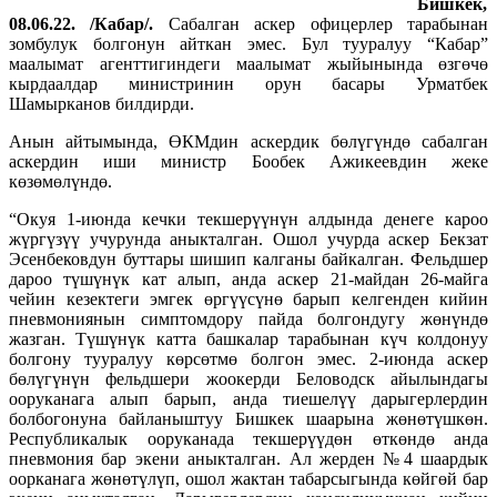
Бишкек,
08.06.22. /Кабар/.
Сабалган аскер офицерлер тарабынан
зомбулук болгонун айткан эмес. Бул тууралуу “Кабар”
маалымат агенттигиндеги маалымат жыйынында өзгөчө
кырдаалдар министринин орун басары Урматбек
Шамырканов билдирди.
Анын айтымында, ӨКМдин аскердик бөлүгүндө сабалган
аскердин иши министр Бообек Ажикеевдин жеке
көзөмөлүндө.
“Окуя 1-июнда кечки текшерүүнүн алдында денеге кароо
жүргүзүү учурунда аныкталган. Ошол учурда аскер Бекзат
Эсенбековдун буттары шишип калганы байкалган. Фельдшер
дароо түшүнүк кат алып, анда аскер 21-майдан 26-майга
чейин кезектеги эмгек өргүүсүнө барып келгенден кийин
пневмониянын симптомдору пайда болгондугу жөнүндө
жазган. Түшүнүк катта башкалар тарабынан күч колдонуу
болгону тууралуу көрсөтмө болгон эмес. 2-июнда аскер
бөлүгүнүн фельдшери жоокерди Беловодск айылындагы
ооруканага алып барып, анда тиешелүү дарыгерлердин
болбогонуна байланыштуу Бишкек шаарына жөнөтүшкөн.
Республикалык ооруканада текшерүүдөн өткөндө анда
пневмония бар экени аныкталган. Ал жерден №4 шаардык
оорканага жөнөтүлүп, ошол жактан табарсыгында көйгөй бар