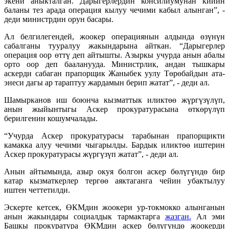
экени аныкталган. Дарыгерлердин консилиумунан кийин
баланы тез арада операция кылуу чечими кабыл алынган”, -
деди министрдин орун басары.
Ал белгилегендей, жоокер операциянын алдында өзүнүн
сабалганы тууралуу жакындарына айткан. “Дарыгерлер
операция оор өттү деп айтышты. Азыркы учурда анын абалы
орто оор деп бааланууда. Министрлик, андан тышкары
аскерди сабаган прапорщик Жаныбек уулу Төрөбайдын ата-
энеси дагы ар тараптуу жардамын берип жатат”, - деди ал.
Шамырканов иш боюнча кызматтык иликтөө жүргүзүлүп,
анын жыйынтыгы Аскер прокуратурасына өткөрүлүп
берилгенин кошумчалады.
“Учурда Аскер прокуратурасы тарабынан прапорщикти
камакка алуу чечими чыгарылды. Бардык иликтөө иштерин
Аскер прокуратурасы жүргүзүп жатат”, - деди ал.
Анын айтымында, азыр окуя болгон аскер бөлүгүндө бир
катар кызматкерлер тергөө аяктаганга чейин убактылуу
иштен четтетилди.
Эскерте кетсек, ӨКМдин жоокери ур-токмокко алынганын
анын жакындары социалдык тармактарга
жазган.
Ал эми
Башкы прокуратура ӨКМдин аскер бөлүгүндө жоокерди