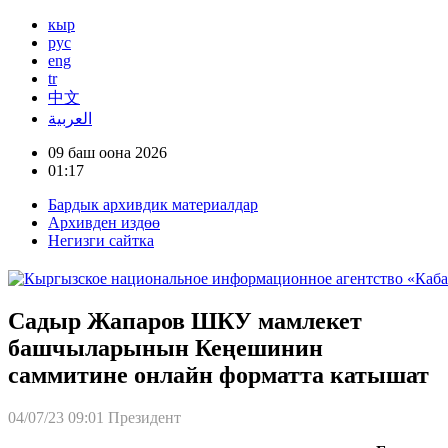
кыр
рус
eng
tr
中文
العربية
09 баш оона 2026
01:17
Бардык архивдик материалдар
Архивден издөө
Негизги сайтка
Садыр Жапаров ШКУ мамлекет
башчыларынын Кеңешинин
саммитине онлайн форматта катышат
04/07/23 09:01
Президент