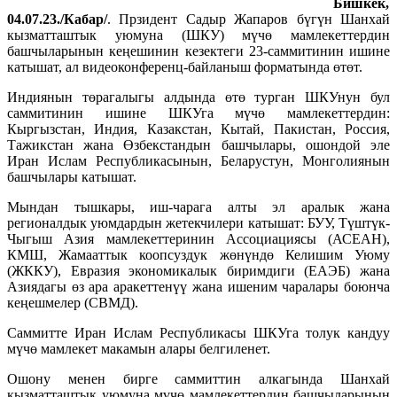
Бишкек,
04.07.23./Кабар/
. Прзидент Садыр Жапаров бүгүн Шанхай
кызматташтык уюмуна (ШКУ) мүчө мамлекеттердин
башчыларынын кеңешинин кезектеги 23-саммитинин ишине
катышат, ал видеоконференц-байланыш форматында өтөт.
Индиянын төрагалыгы алдында өтө турган ШКУнун бул
саммитинин ишине ШКУга мүчө мамлекеттердин:
Кыргызстан, Индия, Казакстан, Кытай, Пакистан, Россия,
Тажикстан жана Өзбекстандын башчылары, ошондой эле
Иран Ислам Республикасынын, Беларустун, Монголиянын
башчылары катышат.
Мындан тышкары, иш-чарага алты эл аралык жана
регионалдык уюмдардын жетекчилери катышат: БУУ, Түштүк-
Чыгыш Азия мамлекеттеринин Ассоциациясы (АСЕАН),
КМШ, Жамааттык коопсуздук жөнүндө Келишим Уюму
(ЖККУ), Евразия экономикалык биримдиги (ЕАЭБ) жана
Азиядагы өз ара аракеттенүү жана ишеним чаралары боюнча
кеңешмелер (СВМД).
Саммитте Иран Ислам Республикасы ШКУга толук кандуу
мүчө мамлекет макамын алары белгиленет.
Ошону менен бирге саммиттин алкагында Шанхай
кызматташтык уюмуна мүчө мамлекеттердин башчыларынын