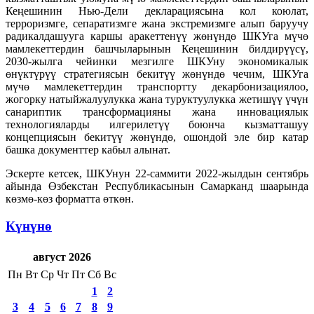
Кеңешинин Нью-Дели декларациясына кол коюлат,
терроризмге, сепаратизмге жана экстремизмге алып баруучу
радикалдашууга каршы аракеттенүү жөнүндө ШКУга мүчө
мамлекеттердин башчыларынын Кеңешинин билдирүүсү,
2030-жылга чейинки мезгилге ШКУну экономикалык
өнүктүрүү стратегиясын бекитүү жөнүндө чечим, ШКУга
мүчө мамлекеттердин транспортту декарбонизациялоо,
жогорку натыйжалуулукка жана туруктуулукка жетишүү үчүн
санариптик трансформацияны жана инновациялык
технологияларды илгерилетүү боюнча кызматташуу
концепциясын бекитүү жөнүндө, ошондой эле бир катар
башка документтер кабыл алынат.
Эскерте кетсек, ШКУнун 22-саммити 2022-жылдын сентябрь
айында Өзбекстан Республикасынын Самарканд шаарында
көзмө-көз форматта өткөн.
Күнүнө
август 2026
Пн
Вт
Ср
Чт
Пт
Сб
Вс
1
2
3
4
5
6
7
8
9