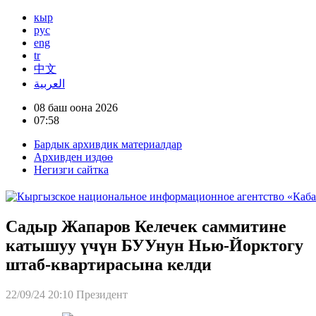
кыр
рус
eng
tr
中文
العربية
08 баш оона 2026
07:58
Бардык архивдик материалдар
Архивден издөө
Негизги сайтка
Садыр Жапаров Келечек саммитине
катышуу үчүн БУУнун Нью-Йорктогу
штаб-квартирасына келди
22/09/24 20:10
Президент