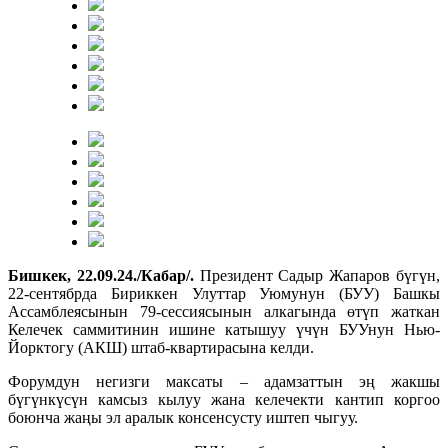
Бишкек, 22.09.24./Кабар/.
Президент Садыр Жапаров бүгүн,
22-сентябрда Бириккен Улуттар Уюмунун (БУУ) Башкы
Ассамблеясынын 79-сессиясынын алкагында өтүп жаткан
Келечек саммитинин ишине катышуу үчүн БУУнун Нью-
Йорктогу (АКШ) штаб-квартирасына келди.
Форумдун негизги максаты – адамзаттын эң жакшы
бүгүнкүсүн камсыз кылуу жана келечекти кантип коргоо
боюнча жаңы эл аралык консенсусту иштеп чыгуу.