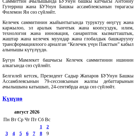
Саммиттин ачылышында БУУнун башкы катчысы Антониу
Гутерриш жана БУУнун Башкы ассамблеясынын төрагасы
Филемон Ян сөз сүйлөйт.
Келечек саммитинин жыйынтыгында туруктуу өнүгүү жана
каржылоо, эл аралык тынчтык жана коопсуздук, илим,
технология жана инновация, санариптик кызматташтык,
жаштар жана келечек муундар жана глобалдык башкарууну
трансформациялоого арналган “Келечек үчүн Пакттын” кабыл
алынышы күтүлүүдө.
Бүгүн Мамлекет башчысы Келечек саммитинин ишинин
алкагында сөз сүйлөйт.
Белгилей кетсек, Президент Садыр Жапаров БУУнун Башкы
Ассамблеясынын 79-сессиясынын жалпы дебаттарынын
ачылышына катышып, 24-сентябрда анда сөз сүйлөйт.
Күнүнө
август 2026
Пн
Вт
Ср
Чт
Пт
Сб
Вс
1
2
3
4
5
6
7
8
9